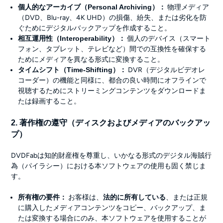
個人的なアーカイブ（Personal Archiving）：
物理メディア
（DVD、Blu-ray、4K UHD）の損傷、紛失、または劣化を防
ぐためにデジタルバックアップを作成すること。
相互運用性（Interoperability）：
個人のデバイス（スマート
フォン、タブレット、テレビなど）間での互換性を確保する
ためにメディアを異なる形式に変換すること。
タイムシフト（Time-Shifting）：
DVR（デジタルビデオレ
コーダー）の機能と同様に、都合の良い時間にオフラインで
視聴するためにストリーミングコンテンツをダウンロードま
たは録画すること。
2. 著作権の遵守（ディスクおよびメディアのバックアッ
プ）
DVDFabは知的財産権を尊重し、いかなる形式のデジタル海賊行
為（パイラシー）における本ソフトウェアの使用も固く禁じま
す。
所有権の要件：
お客様は、
法的に所有している
、または正規
に購入したメディアコンテンツをコピー、バックアップ、ま
たは変換する場合にのみ、本ソフトウェアを使用することが