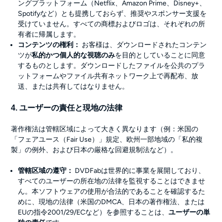
ングプラットフォーム（Netflix、Amazon Prime、Disney+、
Spotifyなど）とも提携しておらず、推奨やスポンサー支援を
受けていません。すべての商標およびロゴは、それぞれの所
有者に帰属します。
コンテンツの権利：
お客様は、ダウンロードされたコンテン
ツが
私的かつ個人的な視聴のみ
を目的としていることに同意
するものとします。ダウンロードしたファイルを公共のプラ
ットフォームやファイル共有ネットワーク上で再配布、放
送、または共有してはなりません。
4. ユーザーの責任と現地の法律
著作権法は管轄区域によって大きく異なります（例：米国の
「フェアユース（Fair Use）」規定、欧州一部地域の「私的複
製」の例外、および日本の厳格な回避規制法など）。
管轄区域の遵守：
DVDFabは世界的に事業を展開しており、
すべてのユーザーの所在地の法律を監視することはできませ
ん。本ソフトウェアの使用が合法的であることを確認するた
めに、現地の法律（米国のDMCA、日本の著作権法、または
EUの指令2001/29/ECなど）を参照することは、
ユーザーの単