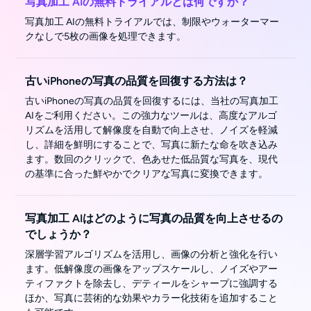
写真加工 AIの無料トライアルとは何ですか？
写真加工 AIの無料トライアルでは、制限やウォーターマー
クなしで5枚の画像を処理できます。
古いiPhoneの写真の品質を回復する方法は？
古いiPhoneの写真の品質を回復するには、当社の写真加工
AIをご利用ください。この強力なツールは、高度なアルゴ
リズムを活用して解像度を自動で向上させ、ノイズを軽減
し、詳細を鮮明にすることで、写真に新たな命を吹き込み
ます。数回のクリックで、色あせた低品質な写真を、現代
の基準に合った鮮やかでクリアな写真に変換できます。
写真加工 AIはどのように写真の品質を向上させるの
でしょうか？
深層学習アルゴリズムを活用し、画像の分析と強化を行い
ます。低解像度の画像をアップスケールし、ノイズやアー
ティファクトを除去し、デティールをシャープに強調する
ほか、写真に芸術的な効果やカラー化技術を追加すること