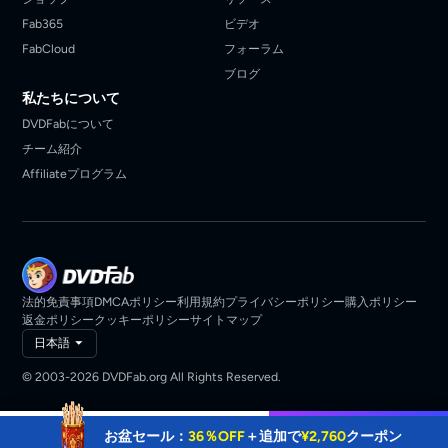
Fab365
ビデオ
FabCloud
フォーラム
ブログ
私たちについて
DVDFabについて
チーム紹介
Affiliateプログラム
法的免責事項
DMCAポリシー
利用規約
プライバシーポリシー
購入ポリシー
返金ポリシー
クッキーポリシー
サイトマップ
日本語
© 2003-2026 DVDFab.org All Rights Reserved.
￥6200
今すぐ購入
お盆セール：
36％OFF
＋追加で
¥2,760
クーポン