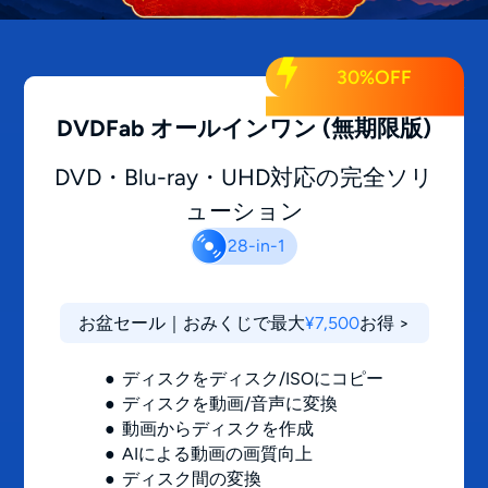
30%OFF
DVDFab オールインワン
(無期限版)
DVD・Blu-ray・UHD対応の完全ソリ
ューション
28-in-1
お盆セール｜おみくじで最大
¥7,500
お得 >
ディスクをディスク/ISOにコピー
ディスクを動画/音声に変換
動画からディスクを作成
AIによる動画の画質向上
ディスク間の変換