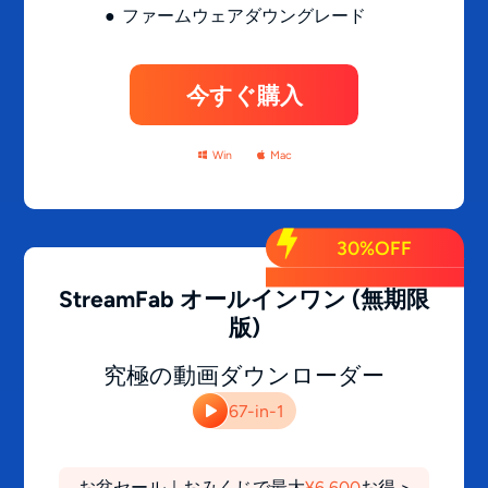
ファームウェアダウングレード
今すぐ購入
Win
Mac
30%OFF
StreamFab オールインワン
(無期限
版)
究極の動画ダウンローダー
67-in-1
お盆セール｜おみくじで最大
¥6,600
お得 >