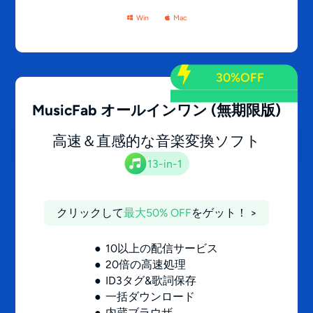
Win
Mac
30%OFF
MusicFab オールインワン
(無期限版)
高速＆直感的な音楽変換ソフト
13-in-1
クリックして
最大50% OFF
をゲット！ >
10以上の配信サービス
20倍の高速処理
ID3タグ&歌詞保存
一括ダウンロード
内蔵ブラウザ