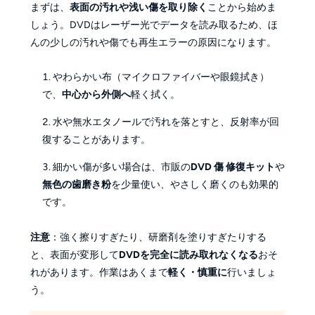
まずは、
表面の汚れや浅い傷を取り除く
ことから始めま
しょう。DVDはレーザー光でデータを読み取るため、ほ
んの少しの汚れや傷でも再生エラーの原因になります。
やわらかい布（マイクロファイバーや眼鏡拭き）
で、
中心から外側へ
軽く拭く。
水や無水エタノールで汚れを落とすと、反射率が回
復することがあります。
細かい傷が多い場合は、市販の
DVD 傷 修復キット
や
無色の歯磨き粉
を少量使い、やさしく磨くのも効果的
です。
注意
：強く擦りすぎたり、研磨剤を塗りすぎたりする
と、表面が変形して
DVDを完全に読み取れなくなる
おそ
れがあります。作業はあくまで
軽く・慎重に
行いましょ
う。