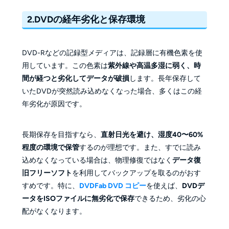
2.DVDの経年劣化と保存環境
DVD-Rなどの記録型メディアは、記録層に有機色素を使
用しています。この色素は
紫外線や高温多湿に弱く、時
間が経つと劣化してデータが破損
します。長年保存して
いたDVDが突然読み込めなくなった場合、多くはこの経
年劣化が原因です。
長期保存を目指すなら、
直射日光を避け、湿度40〜60%
程度の環境で保管
するのが理想です。また、すでに読み
込めなくなっている場合は、物理修復ではなく
データ復
旧フリーソフト
を利用してバックアップを取るのがおす
すめです。特に、
DVDFab DVD コピー
を使えば、
DVDデ
ータをISOファイルに無劣化で保存
できるため、劣化の心
配がなくなります。