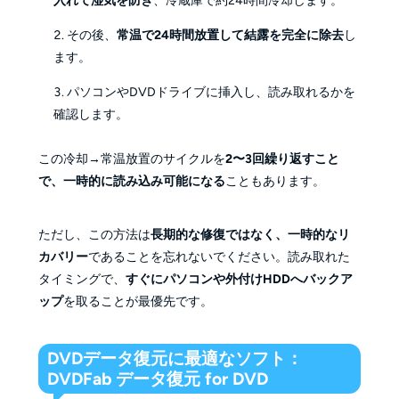
入れて湿気を防ぎ
、冷蔵庫で約24時間冷却します。
その後、
常温で24時間放置して結露を完全に除去
し
ます。
パソコンやDVDドライブに挿入し、読み取れるかを
確認します。
この冷却→常温放置のサイクルを
2〜3回繰り返すこと
で、一時的に読み込み可能になる
こともあります。
ただし、この方法は
長期的な修復ではなく、一時的なリ
カバリー
であることを忘れないでください。読み取れた
タイミングで、
すぐにパソコンや外付けHDDへバックア
ップ
を取ることが最優先です。
DVDデータ復元に最適なソフト：
DVDFab データ復元 for DVD