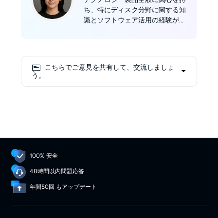
ち、特にディスク分野に関する知
識とソフトウェア活用の経験が豊
富。2023年よりDVDFab社の編集
者として活動し、ソフトウェアレ
ビューやDVD/Blu-ray/UHDのコ
ピー、リッピング、オーサリン
こちらでご意見を共有して、交流しましょ
グ、書き込みなど多岐にわたる方
う。
法を紹介しています。
100% 安全
48時間以内問題応答
年間50回 もアップデート