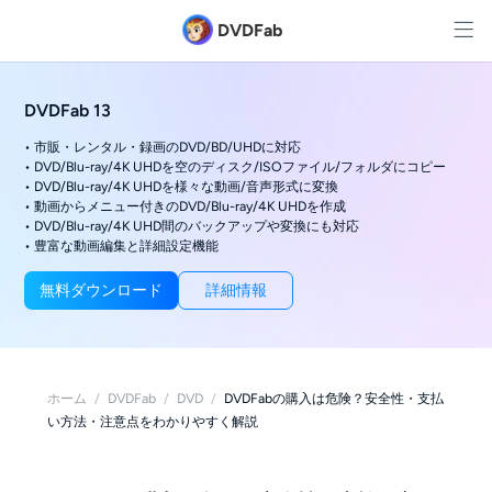
DVDFab
DVDFab 13
• 市販・レンタル・録画のDVD/BD/UHDに対応
• DVD/Blu-ray/4K UHDを空のディスク/ISOファイル/フォルダにコピー
• DVD/Blu-ray/4K UHDを様々な動画/音声形式に変換
• 動画からメニュー付きのDVD/Blu-ray/4K UHDを作成
• DVD/Blu-ray/4K UHD間のバックアップや変換にも対応
• 豊富な動画編集と詳細設定機能
無料ダウンロード
詳細情報
ホーム
/
DVDFab
/
DVD
/
DVDFabの購入は危険？安全性・支払
い方法・注意点をわかりやすく解説