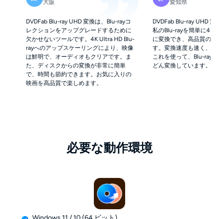
大阪
愛知県
DVDFab Blu-ray UHD 変換は、Blu-rayコ
DVDFab Blu-ray UH
レクションをアップグレードするために
私のBlu-rayを簡単に4K Ultr
欠かせないツールです。4K Ultra HD Blu-
に変換でき、高品質のビ
rayへのアップスケーリングにより、映像
す。変換速度も速く、操
は鮮明で、オーディオもクリアです。ま
これを使って、Blu-ra
た、ディスクからの変換が非常に簡単
どん変換しています。
で、時間も節約できます。お気に入りの
映画を高品質で楽しめます。
必要な動作環境
Windows 11 / 10 (64 ビット)