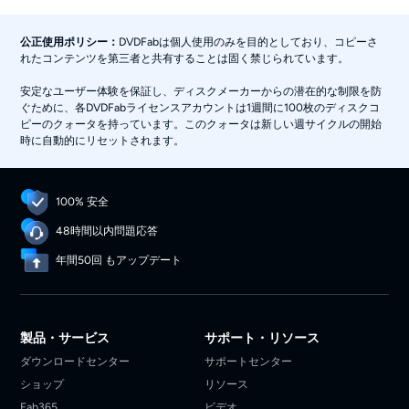
公正使用ポリシー：
DVDFabは個人使用のみを目的としており、コピーさ
れたコンテンツを第三者と共有することは固く禁じられています。
安定なユーザー体験を保証し、ディスクメーカーからの潜在的な制限を防
ぐために、各DVDFabライセンスアカウントは1週間に100枚のディスクコ
ピーのクォータを持っています。このクォータは新しい週サイクルの開始
時に自動的にリセットされます。
100% 安全
48時間以内問題応答
年間50回 もアップデート
製品・サービス
サポート・リソース
ダウンロードセンター
サポートセンター
ショップ
リソース
Fab365
ビデオ