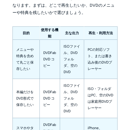
なります。まずは、どこで再生したいか、DVDのメニュ
ーや特典を残したいかで選びましょう。
使用する機
目的
主な出力
再生・利用方法
能
ISOファイ
メニューや
PCの対応ソフ
DVDFab
ル、DVD
特典を含め
ト、または書き
DVD コ
フォル
て丸ごと保
込み後のDVDプ
ピー
ダ、空の
存したい
レーヤー
DVD
ISOファイ
ISO・フォルダ
本編だけを
DVDFab
ル、DVD
はPC、空のDVD
DVD形式で
DVD コ
フォル
は家庭用DVDプ
保存したい
ピー
ダ、空の
レーヤー
DVD
DVDFab
スマホやタ
iPhone、