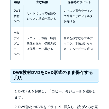
種類
主な特徴
保存時のポイント
DWE
レッスン番号やディス
セットによって枚数や
教材
ク番号ごとにフォルダ
レッスン構成が異なる
DVD
を分ける
市販
ディ
メニュー、本編、特典
全体を残すならフルデ
ズニ
映像を含み、保護方式
ィスク、本編だけなら
ー
は作品ごとに異なる
メインムービーを選ぶ
DVD
DWE教材DVDをDVD形式のまま保存する
手順
DVDFabを起動し、「コピー」モジュールを選択し
ます。
DWE教材のDVDをドライブに挿入し、読み込みが完