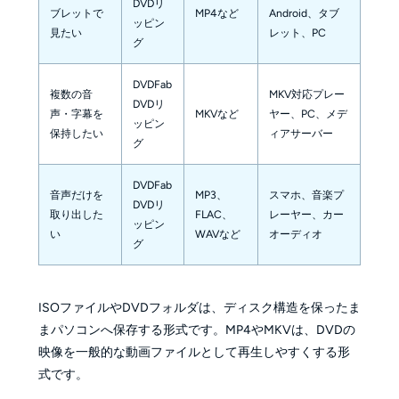
DVDリ
ブレットで
MP4など
Android、タブ
ッピン
見たい
レット、PC
グ
DVDFab
複数の音
MKV対応プレー
DVDリ
声・字幕を
MKVなど
ヤー、PC、メデ
ッピン
保持したい
ィアサーバー
グ
DVDFab
音声だけを
MP3、
スマホ、音楽プ
DVDリ
取り出した
FLAC、
レーヤー、カー
ッピン
い
WAVなど
オーディオ
グ
ISOファイルやDVDフォルダは、ディスク構造を保ったま
まパソコンへ保存する形式です。MP4やMKVは、DVDの
映像を一般的な動画ファイルとして再生しやすくする形
式です。