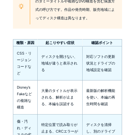
のダミータイトルや複雑なDVD構造を含む保護方
式の呼び方です。作品や発売時期、販売地域によ
ってディスク構造は異なります。
種類・原因
起こりやすい症状
確認ポイント
CSS・リ
ディスクを開けない、
対応ソフトの更新
ージョン
地域が違うと表示され
状況とドライブの
コードな
る
地域設定を確認
ど
Disney's
大量のタイトルが表示
最新版の解析機能
Fakeなど
される、解析が止ま
を使い、本編の再
の複雑な
る、本編を誤認する
生時間を確認
構造
傷・汚
特定位置で読み取りが
ディスクを清掃
れ・ディ
止まる、CRCエラーが
し、別のドライブ
スクの劣