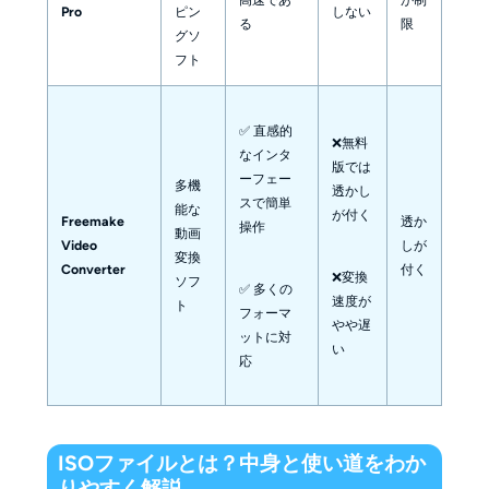
Pro
ピン
しない
る
限
グソ
フト
✅ 直感的
❌無料
なインタ
版では
ーフェー
多機
透かし
スで簡単
能な
が付く
Freemake
透か
操作
動画
Video
しが
変換
Converter
付く
❌変換
ソフ
✅ 多くの
速度が
ト
フォーマ
やや遅
ットに対
い
応
ISOファイルとは？中身と使い道をわか
りやすく解説