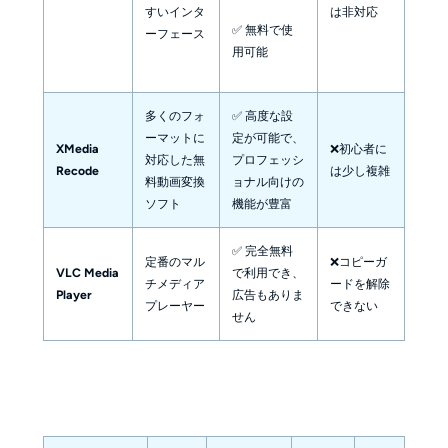
すいインタ
は非対応
✅ 無料で使
ーフェース
用可能
多くのフォ
✅ 高度な設
ーマットに
定が可能で、
XMedia
❌初心者に
対応した無
プロフェッシ
Recode
は少し複雑
料動画変換
ョナル向けの
ソフト
機能が豊富
✅ 完全無料
定番のマル
❌コピーガ
VLC Media
で利用でき、
チメディア
ードを解除
Player
広告もありま
プレーヤー
できない
せん