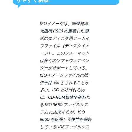
ISOイメージは、国際標準
化機構 (ISO) の定義した形
式の光ディスク用アーカイ
ブファイル（ディスクイメ
ージ）。このフォーマット
は多くのソフトウェアベン
ダーがサポートしている。
ISOイメージファイルの拡
張子は .iso とされることが
多い。ISO と呼ばれるの
は、CD-ROM媒体で使われ
る ISO 9660 ファイルシス
テム に由来するが、ISO
9660 を拡張し互換性を保持
しているUDFファイルシス