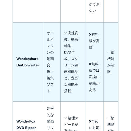
ができ
ない
オー
✅ 高速変
❌有料
ルイ
換、動画
版が高
ンワ
編集、
価
ンの
DVD作
一部
Wondershare
動画
成、スク
機能
❌無料
UniConverter
変
リーン録
が制
版では
換・
画機能な
限
変換に
編集
ど、豊富
制限が
ソフ
な機能を
ある
ト
搭載
効率
的な
✅ 処理ス
一部
WonderFox
動画
❌Mac
ピードが
機能
DVD Ripper
リッ
に対応
高速であ
が制