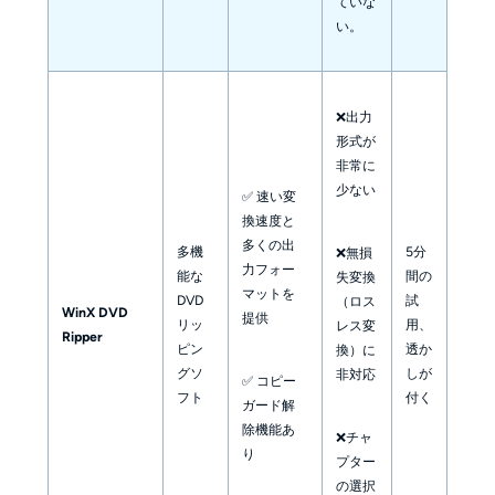
ていな
い。
❌出力
形式が
非常に
少ない
✅ 速い変
換速度と
多くの出
多機
5分
❌無損
力フォー
能な
間の
失変換
マットを
DVD
試
（ロス
WinX DVD
提供
リッ
用、
レス変
Ripper
ピン
透か
換）に
グソ
しが
非対応
✅ コピー
フト
付く
ガード解
除機能あ
❌チャ
り
プター
の選択