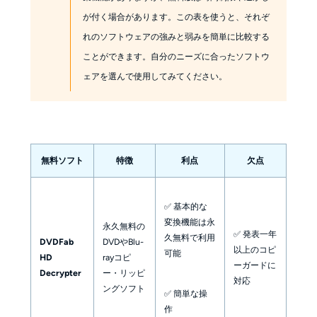
が付く場合があります。この表を使うと、それぞ
れのソフトウェアの強みと弱みを簡単に比較する
ことができます。自分のニーズに合ったソフトウ
ェアを選んで使用してみてください。
無料ソフト
特徴
利点
欠点
✅ 基本的な
変換機能は永
永久無料の
✅ 発表一年
久無料で利用
DVDFab
DVDやBlu-
以上のコピ
可能
HD
rayコピ
ーガードに
Decrypter
ー・リッピ
対応
ングソフト
✅ 簡単な操
作