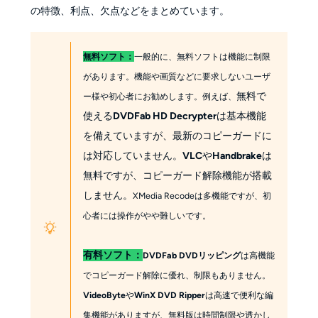
の特徴、利点、欠点などをまとめています。
無料ソフト：
一般的に、無料ソフトは機能に制限
があります。機能や画質などに要求しないユーザ
無料で
ー様や初心者にお勧めします。例えば、
使える
DVDFab HD Decrypter
は基本機能
を備えていますが、最新のコピーガードに
は対応していません。
VLC
や
Handbrake
は
無料ですが、コピーガード解除機能が搭載
しません。
XMedia Recodeは多機能ですが、初
心者には操作がやや難しいです。
有料ソフト：
DVDFab DVDリッピング
は高機能
でコピーガード解除に優れ、制限もありません。
VideoByte
や
WinX DVD Ripper
は高速で便利な編
集機能がありますが、無料版は時間制限や透かし