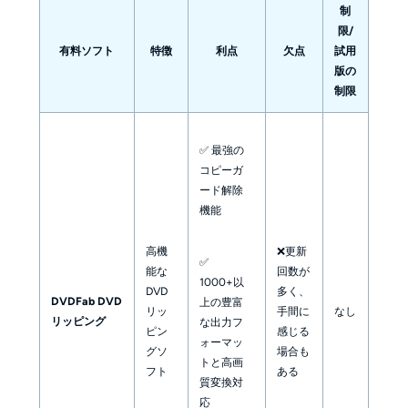
制
限/
有料ソフト
特徴
利点
欠点
試用
版の
制限
✅ 最強の
コピーガ
ード解除
機能
高機
❌更新
✅
能な
回数が
1000+以
DVD
多く、
DVDFab DVD
上の豊富
リッ
手間に
なし
リッピング
な出力フ
ピン
感じる
ォーマッ
グソ
場合も
トと高画
フト
ある
質変換対
応