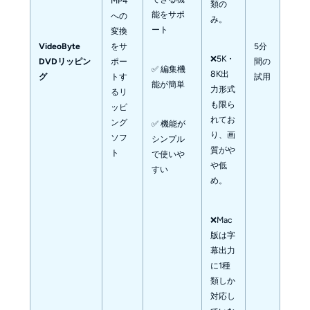
MP4
類の
能をサポ
への
み。
ート
変換
VideoByte
をサ
5分
❌5K・
DVDリッピン
ポー
間の
✅ 編集機
8K出
グ
トす
試用
能が簡単
力形式
るリ
も限ら
ッピ
れてお
ング
✅ 機能が
り、画
ソフ
シンプル
質がや
ト
で使いや
や低
すい
め。
❌Mac
版は字
幕出力
に1種
類しか
対応し