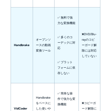
✅ 無料で強
力な変換機能
❌DVD/Blu-
✅ 多くのコ
オープンソ
rayのコピ
ーデックに対
Handbrake
ースの動画
ーガード解
応
変換ツール
除には対応
していない
✅ プラット
フォームに依
存しない
✅ 簡単な操
Handbrake
作で強力な変
をベースに
❌コピーガ
換機能
VidCoder
した使いや
ード解除に