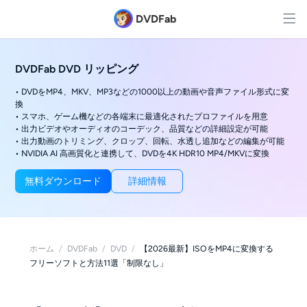
DVDFab
DVDFab DVD リッピング
• DVDをMP4、MKV、MP3などの1000以上の動画や音声ファイル形式に変
換
• スマホ、ゲーム機などの各端末に最適化されたプロファイルを用意
• 出力ビデオやオーディオのコーデック、品質などの詳細設定が可能
• 出力動画のトリミング、クロップ、回転、水透し追加などの編集が可能
• NVIDIA AI 高画質化と連携して、DVDを4K HDR10 MP4/MKVに変換
無料ダウンロード
詳細情報
ホーム
/
DVDFab
/
DVD
/
【2026最新】ISOをMP4に変換する
フリーソフトと方法11選「制限なし」