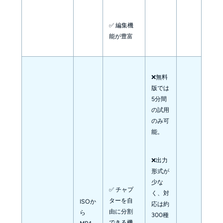
✅ 編集機
能が豊富
❌無料
版では
5分間
の試用
のみ可
能。
❌出力
形式が
少な
✅ チャプ
く、対
ターを自
ISOか
応は約
由に分割
ら
300種
できる機