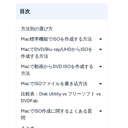
目次
方法別の選び方
Mac標準機能でISOを作成する方法
-
ディスクユーティリティを使ったISO
MacでDVD/Blu-ray/UHDからISOを
イメージファイルを作成する方法
作成する方法
-
.cdrから.isoへの変換と注意点
-
Mac標準機能で対応できないケース
Macで動画からDVD ISOを作成する
-
市販やレンタルのDVD/BD/UHDを
方法
ISO化する方法
-
フリーソフトでの方法
MacでISOファイルを書き込方法
-
動画ファイルからDVD ISOに作成す
-
MacでISOをDVDに書き込む方法１．
比較表：Disk Utility vs フリーソフト vs
る方法
Finder
DVDFab
-
MacでISOをDVDに書き込む方法２．
MacでISO作成に関するよくある質
ディスクユーティリティ
問
-
Q1：