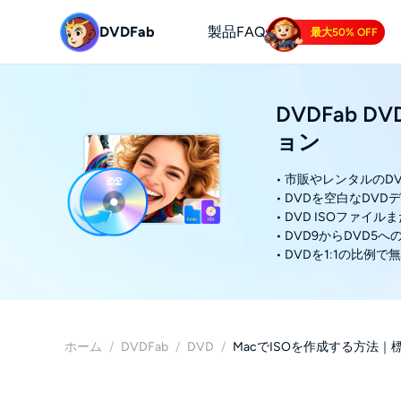
DVDFab
製品
FAQs
最大50% OFF
DVDFab 
ョン
• 市販やレンタルの
• DVDを空白なDV
• DVD ISOファ
• DVD9からDVD5
• DVDを1:1の比例
ホーム
/
DVDFab
/
DVD
/
MacでISOを作成する方法｜