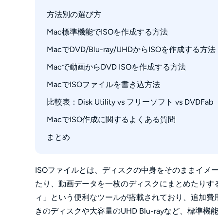
方法別の選び方
Mac標準機能でISOを作成する方法
MacでDVD/Blu-ray/UHDからISOを作成する方法
ディスクユーティリティを使ったISOイメー
.cdrから.isoへの変換と注意点
Macで動画からDVD ISOを作成する方法
Mac標準機能で対応できないケース
市販やレンタルのDVD/BD/UHDをISO化する
MacでISOファイルを書き込方法
フリーソフトでの方法
動画ファイルからDVD ISOに作成する方法
比較表：Disk Utility vs フリーソフト vs DVDFab
MacでISOをDVDに書き込む方法１．Finder
MacでISOをDVDに書き込む方法２．ディス
MacでISO作成に関するよくある質問
まとめ
Q1：ディスクユーティリティでISO作成が失
Q2：ISOサイズが大きすぎるときの対処法は
Q3：ISOの検証（ベリファイ）は必要？
ISOファイルとは、ディスクの中身をそのままイメージ
たり、動画データを一枚のディスクにまとめたりする
ィ」という便利なツールが搭載されており、追加費用
きのディスクや大容量のUHD Blu-rayなど、標