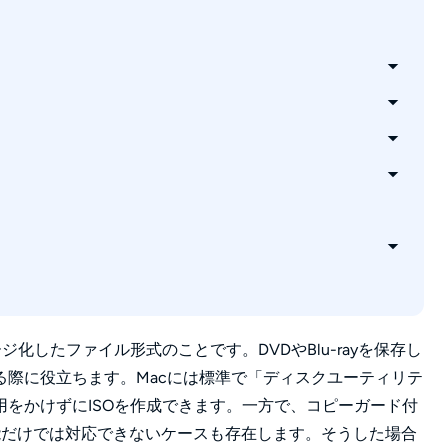
ジファイルを作成する方法
方法
クユーティリティ
敗する原因は？
？
化したファイル形式のことです。DVDやBlu-rayを保存し
際に役立ちます。Macには標準で「ディスクユーティリテ
をかけずにISOを作成できます。一方で、コピーガード付
準機能だけでは対応できないケースも存在します。そうした場合