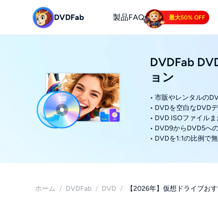
DVDFab
製品
FAQs
最大50% OFF
DVDFab 
ョン
• 市販やレンタルの
• DVDを空白なDV
• DVD ISOファ
• DVD9からDVD5
• DVDを1:1の比例
ホーム
/
DVDFab
/
DVD
/
【2026年】仮想ドライブおす