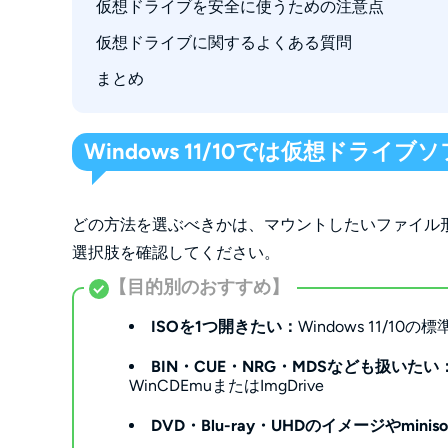
「ディスクイメージファイルが壊れています
仮想ドライブを安全に使うための注意点
4. Virtual CloneDrive｜Windows 1
マウント後にドライブ文字が表示されない
仮想ドライブに関するよくある質問
5. DAEMON Tools Lite｜仮想HDDも扱え
ISOは開けるがDVD・Blu-rayを再生できない
まとめ
6. OSFMount｜RAWイメージやRAMディス
PCを再起動するとマウントが解除される
7. PowerISO｜ISOの作成・編集・書き込みも
Windows 11/10では仮想ドラ
どの方法を選ぶべきかは、マウントしたいファイル
選択肢を確認してください。
【目的別のおすすめ】
ISOを1つ開きたい：
Windows 11/10の
BIN・CUE・NRG・MDSなども扱いたい
WinCDEmuまたはImgDrive
DVD・Blu-ray・UHDのイメージやmin