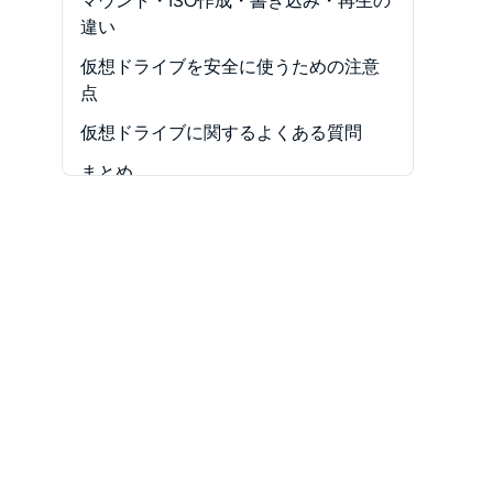
マウント・ISO作成・書き込み・再生の
-
2. WinCDEmu｜軽量で操作がシンプ
-
「ディスクイメージファイルが壊れ
違い
ルなオープンソースソフト
ています」などのエラーが出る
仮想ドライブを安全に使うための注意
-
3. ImgDrive｜多形式と音楽CDイメー
-
マウント後にドライブ文字が表示さ
点
ジに対応
れない
-
4. Virtual CloneDrive｜Windows 11対
仮想ドライブに関するよくある質問
-
ISOは開けるがDVD・Blu-rayを再生
応・最大15台を扱える定番フリーソ
できない
まとめ
フト
-
PCを再起動するとマウントが解除さ
-
5. DAEMON Tools Lite｜仮想HDDも
れる
扱える多機能ソフト
-
6. OSFMount｜RAWイメージやRAM
ディスクにも対応
-
7. PowerISO｜ISOの作成・編集・書
き込みも可能