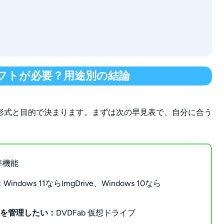
」などのエラーが出る
1対応・最大15台を扱える定番フリーソフト
る多機能ソフト
クにも対応
可能
イブソフトが必要？用途別の結論
形式と目的で決まります。まずは次の早見表で、自分に合う
標準機能
：
Windows 11ならImgDrive、Windows 10なら
isoを管理したい：
DVDFab 仮想ドライブ