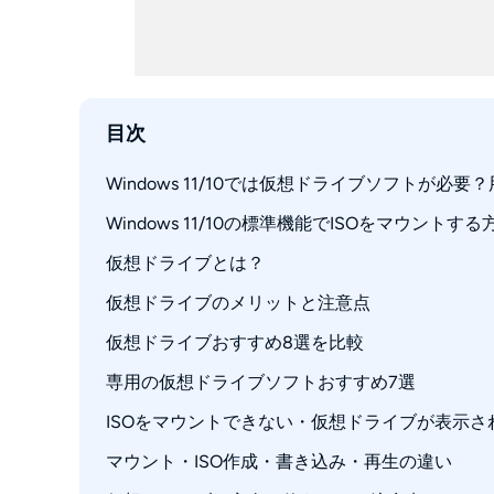
目次
Windows 11/10では仮想ドライブソフトが必要
Windows 11/10の標準機能でISOをマウントする
仮想ドライブとは？
仮想ドライブのメリットと注意点
仮想ドライブおすすめ8選を比較
専用の仮想ドライブソフトおすすめ7選
ISOをマウントできない・仮想ドライブが表示さ
1. DVDFab 仮想ドライブ｜DVD・Blu-ra
2. WinCDEmu｜軽量で操作がシンプルなオ
マウント・ISO作成・書き込み・再生の違い
「マウント」が表示されない
3. ImgDrive｜多形式と音楽CDイメージに対応