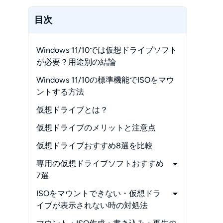
目次
Windows 11/10では仮想ドライブソフト
が必要？用途別の結論
Windows 11/10の標準機能でISOをマウ
ントする方法
仮想ドライブとは？
仮想ドライブのメリットと注意点
仮想ドライブおすすめ8選を比較
専用の仮想ドライブソフトおすすめ
7選
-
1. DVDFab 仮想ドライブ｜DVD・Blu-
ISOをマウントできない・仮想ドラ
ray・UHDイメージを最大18台まで管
イブが表示されない時の対処法
理
-
「マウント」が表示されない