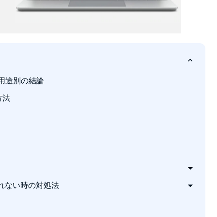
？用途別の結論
方法
れない時の対処法
y・UHDイメージを最大18台まで管理
ープンソースソフト