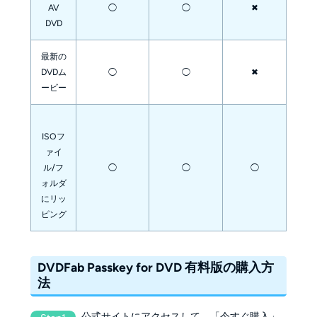
AV
◯
◯
✖
DVD
最新の
DVDム
◯
◯
✖
ービー
ISOフ
ァイ
ル/フ
◯
◯
◯
ォルダ
にリッ
ピング
DVDFab Passkey for DVD 有料版の購入方
法
公式サイトにアクセスして、「今すぐ購入」