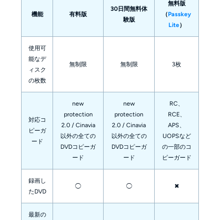
無料版
30日間無料体
機能
有料版
（
Passkey
験版
Lite
）
使用可
能なデ
無制限
無制限
3枚
ィスク
の枚数
new
new
RC、
protection
protection
RCE、
対応コ
2.0 / Cinavia
2.0 / Cinavia
APS、
ピーガ
以外の全ての
以外の全ての
UOPSなど
ード
DVDコピーガ
DVDコピーガ
の一部のコ
ード
ード
ピーガード
録画し
◯
◯
✖
たDVD
最新の