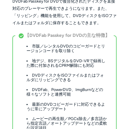
DVDFab Passkey for DVDで復合化されたディスクを直接
対応のプレーヤーで再生できようになります。また、
「リッピング」機能を使用して、DVDディスクをISOファ
イルまたはフォルダに保存することもできます。
【DVDFab Passkey for DVDの主な特徴】
市販／レンタルDVDのコピーガードとリ
ージョンコードを取り除く
地デジ、BSデジタルをDVD-VRで録画し
た際に付加されるCPRM解除にも対応
DVDディスクをISOファイルまたはフォ
ルダにリッピングできる
DVDFab、PowerDVD、ImgBurnなどの
様々なソフトと連携可能
最新のDVDコピーガードに対応できるよ
うに常にアップデート
ムービーの再生順／PGCs除去／多言語か
ら指定言語／オートアップデートなどの柔軟
な設定項目