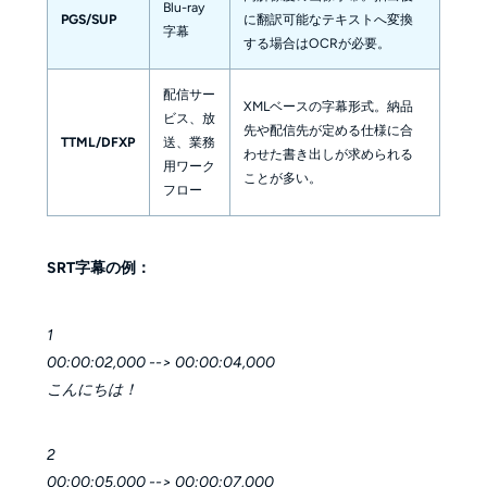
Blu-ray
PGS/SUP
に翻訳可能なテキストへ変換
字幕
する場合はOCRが必要。
配信サー
XMLベースの字幕形式。納品
ビス、放
先や配信先が定める仕様に合
TTML/DFXP
送、業務
わせた書き出しが求められる
用ワーク
ことが多い。
フロー
SRT字幕の例：
1
00:00:02,000 --> 00:00:04,000
こんにちは！
2
00:00:05,000 --> 00:00:07,000