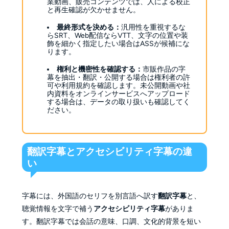
業動画、販売コンテンツでは、人による校正
と再生確認が欠かせません。
最終形式を決める：
汎用性を重視するな
らSRT、Web配信ならVTT、文字の位置や装
飾を細かく指定したい場合はASSが候補にな
ります。
権利と機密性を確認する：
市販作品の字
幕を抽出・翻訳・公開する場合は権利者の許
可や利用規約を確認します。未公開動画や社
内資料をオンラインサービスへアップロード
する場合は、データの取り扱いも確認してく
ださい。
翻訳字幕とアクセシビリティ字幕の違
い
字幕には、外国語のセリフを別言語へ訳す
翻訳字幕
と、
聴覚情報を文字で補う
アクセシビリティ字幕
がありま
す。翻訳字幕では会話の意味、口調、文化的背景を短い