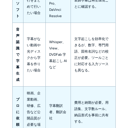
行をまと
装飾字幕は再生環境ご
ソ
Pro、
めて行い
とに確認する。
フ
DaVinci
たい場合
ト
Resolve
音
声
字幕がな
文字起こしを効率化で
認
Whisper、
い動画や
きるが、数字、専門用
識
Vrew、
光ディス
語、固有名詞などの校
で
DVDFab 字
クから字
正が必要。ツールごと
字
幕起こし AI
幕を作り
に対応する入力ソース
幕
など
たい場合
も異なる。
生
成
映画、企
プ
業動画、
費用と納期が必要。用
ロ
研修、広
字幕翻訳
語集、文字数ルール、
に
告など公
者、翻訳会
納品形式を事前に共有
依
開品質が
社
する。
頼
必要な場