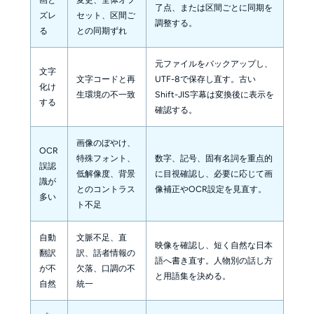
了点、または区間ごとに同期を
ズレ
セット、区間ご
調整する。
る
との同期ずれ
元ファイルをバックアップし、
文字
文字コードと再
UTF-8で保存し直す。古い
化け
生環境の不一致
Shift-JIS字幕は変換後に表示を
する
確認する。
画像のぼやけ、
OCR
特殊フォント、
数字、記号、固有名詞を重点的
誤認
低解像度、背景
に目視確認し、必要に応じて画
識が
とのコントラス
像補正やOCR設定を見直す。
多い
ト不足
自動
文脈不足、直
映像を確認し、短く自然な日本
翻訳
訳、話者情報の
語へ書き直す。人物別の話し方
が不
欠落、口調の不
と用語集を決める。
自然
統一