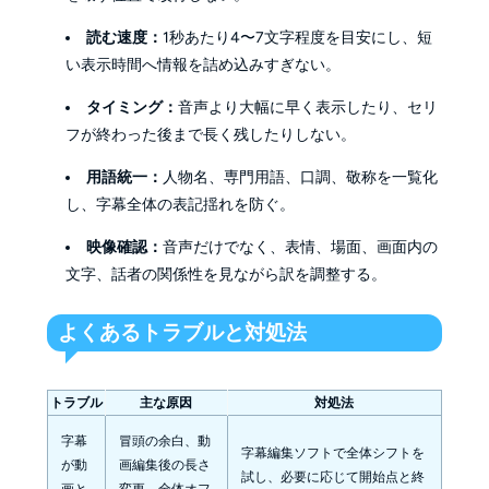
読む速度：
1秒あたり4〜7文字程度を目安にし、短
い表示時間へ情報を詰め込みすぎない。
タイミング：
音声より大幅に早く表示したり、セリ
フが終わった後まで長く残したりしない。
用語統一：
人物名、専門用語、口調、敬称を一覧化
し、字幕全体の表記揺れを防ぐ。
映像確認：
音声だけでなく、表情、場面、画面内の
文字、話者の関係性を見ながら訳を調整する。
よくあるトラブルと対処法
トラブル
主な原因
対処法
字幕
冒頭の余白、動
字幕編集ソフトで全体シフトを
が動
画編集後の長さ
試し、必要に応じて開始点と終
画と
変更、全体オフ