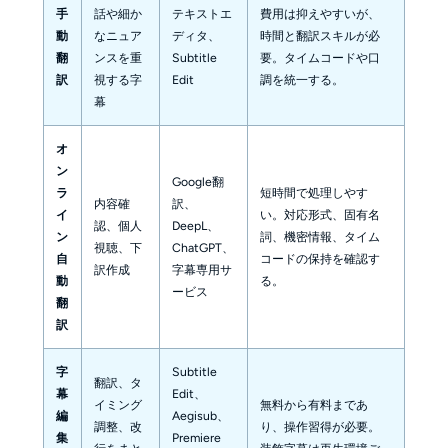
手
話や細か
テキストエ
費用は抑えやすいが、
動
なニュア
ディタ、
時間と翻訳スキルが必
翻
ンスを重
Subtitle
要。タイムコードや口
訳
視する字
Edit
調を統一する。
幕
オ
ン
Google翻
ラ
短時間で処理しやす
内容確
訳、
イ
い。対応形式、固有名
認、個人
DeepL、
ン
詞、機密情報、タイム
視聴、下
ChatGPT、
自
コードの保持を確認す
訳作成
字幕専用サ
動
る。
ービス
翻
訳
字
Subtitle
翻訳、タ
幕
Edit、
イミング
無料から有料まであ
編
Aegisub、
調整、改
り、操作習得が必要。
集
Premiere