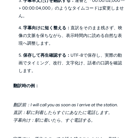
字幕本文だけを翻訳する：
連番と「00:00:02,000 --
> 00:00:04,000」のようなタイムコードは変更しませ
ん。
字幕向けに短く整える：
直訳をそのまま残さず、映
像の文脈を保ちながら、表示時間内に読める自然な表
現へ調整します。
保存して再生確認する：
UTF-8で保存し、実際の動
画でタイミング、改行、文字化け、話者の口調を確認
します。
翻訳時の例：
翻訳前：I will call you as soon as I arrive at the station.
直訳：駅に到着したらすぐにあなたに電話します。
字幕向け：駅に着いたら、すぐ電話する。