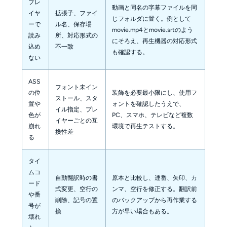
プレ
動画と同名の字幕ファイルを同
イヤ
拡張子、ファイ
じフォルダに置く。例として
ーで
ル名、保存場
movie.mp4とmovie.srtのよう
読み
所、対応形式の
にそろえ、再生機器の対応形式
込め
不一致
も確認する。
ない
ASS
フォント未イン
の位
装飾を必要最小限にし、使用フ
ストール、スタ
置や
ォントを確認したうえで、
イル指定、プレ
色が
PC、スマホ、テレビなど複数
イヤーごとの互
崩れ
環境で再生テストする。
換性差
る
タイ
ムコ
自動翻訳時の書
原本と比較し、連番、矢印、カ
ード
式変更、空行の
ンマ、空行を修正する。翻訳前
や番
削除、記号の置
のバックアップから再作業する
号が
換
方が早い場合もある。
壊れ