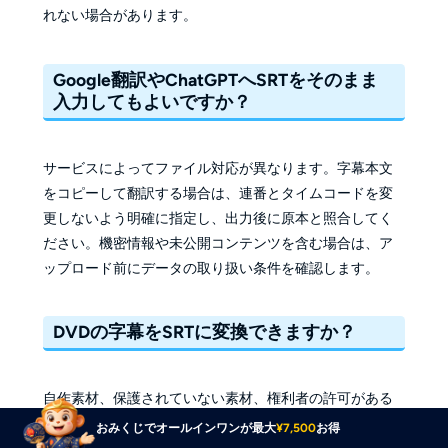
れない場合があります。
Google翻訳やChatGPTへSRTをそのまま
入力してもよいですか？
サービスによってファイル対応が異なります。字幕本文
をコピーして翻訳する場合は、連番とタイムコードを変
更しないよう明確に指定し、出力後に原本と照合してく
ださい。機密情報や未公開コンテンツを含む場合は、ア
ップロード前にデータの取り扱い条件を確認します。
DVDの字幕をSRTに変換できますか？
自作素材、保護されていない素材、権利者の許可がある
素材であれば、画像字幕をOCRで読み取り、校正して
おみくじでオールインワンが最大
¥7,500
お得