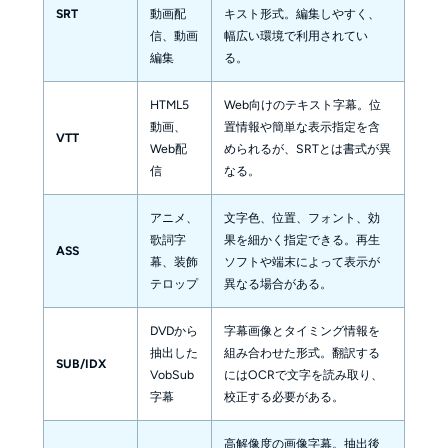
SRT
動画配
キスト形式。編集しやすく、
信、動画
幅広い環境で利用されてい
編集
る。
HTML5
Web向けのテキスト字幕。位
動画、
置情報や簡単な表示指定を含
VTT
Web配
められるが、SRTとは書式が異
信
なる。
アニメ、
文字色、位置、フォント、効
歌詞字
果を細かく指定できる。再生
ASS
幕、装飾
ソフトや端末によって表示が
テロップ
異なる場合がある。
DVDから
字幕画像とタイミング情報を
抽出した
組み合わせた形式。翻訳する
SUB/IDX
VobSub
にはOCRで文字を読み取り、
字幕
校正する必要がある。
高解像度の画像字幕。抽出後