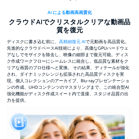
AI による動画高画質化
クラウドAIでクリスタルクリアな動画品
質を復元
ディスクに書き込む前に、
高精細復元 AI
で元動画を高品質化。
先進的なクラウドベースAI技術により、高価なGPUハードウェ
アなしでモザイクを除去し、映像の細部まで復元可能。ディス
ク作成ワークフローにシームレスに統合し、低品質な素材をク
リアな画質のプロ仕様へと変換。 その結果、ディテールが強化
され、ダイナミックレンジも拡張された高品質ディスクを実
現。個人コレクションのアーカイブ、Blu-rayプレゼンテーショ
ンの作成、UHDコンテンツのマスタリングまで、この統合型AI
強化機能がディスク作成スイート内で直接、スタジオ品質の出
力を提供。