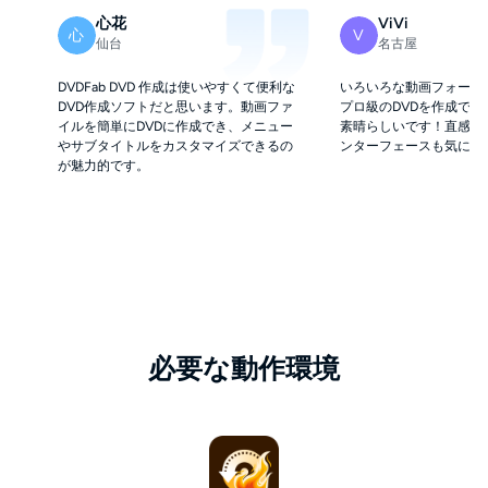
心花
ViVi
心
V
仙台
名古屋
DVDFab DVD 作成は使いやすくて便利な
いろいろな動画フォーマ
DVD作成ソフトだと思います。動画ファ
プロ級のDVDを作成でき
イルを簡単にDVDに作成でき、メニュー
素晴らしいです！直感的
やサブタイトルをカスタマイズできるの
ンターフェースも気に入
が魅力的です。
必要な動作環境