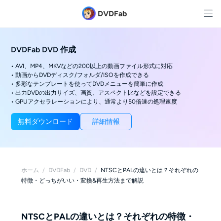
DVDFab
DVDFab DVD 作成
• AVI、MP4、MKVなどの200以上の動画ファイル形式に対応
• 動画からDVDディスク/フォルダ/ISOを作成できる
• 多彩なテンプレートを使ってDVDメニューを簡単に作成
• 出力DVDの出力サイズ、画質、アスペクト比などを設定できる
• GPUアクセラレーションにより、通常より50倍速の処理速度
無料ダウンロード
詳細情報
ホーム
/
DVDFab
/
DVD
/
NTSCとPALの違いとは？それぞれの
特徴・どっちがいい・変換&再生方法まで解説
NTSCとPALの違いとは？それぞれの特徴・