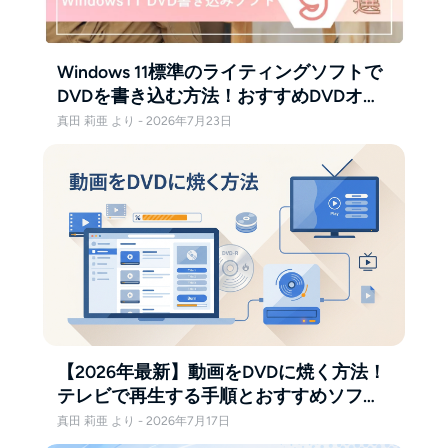
Windows 11標準のライティングソフトで
DVDを書き込む方法！おすすめDVDオー
サリングソフト5選！
真田 莉亜 より - 2026年7月23日
【2026年最新】動画をDVDに焼く方法！
テレビで再生する手順とおすすめソフト
をWindows・Mac別に解説
真田 莉亜 より - 2026年7月17日