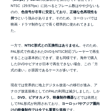
NTSC（29.97fps）に比べるとフレーム数はやや少ないも
のの、
色信号が非常に安定しており、正確な色再現性を
持つ
という強みがあります。そのため、ヨーロッパでは
映画・ドラマ制作などで長く標準的に使われてきまし
た。
一方で、
NTSC形式との互換性はありません
。そのため、
PAL形式で作成されたDVDをNTSC対応プレーヤーで再生
することは基本的にできず、逆も同様です。海外で購入
したDVDやビデオが日本で再生できない場合、この「方
式の違い」が原因であるケースが多いです。
現在では世界的に地上デジタル放送への移行が進み、ア
ナログ放送規格としてのPALの利用は減少しました。しか
し、
DVD、ビデオカメラ、映像制作機器
などでは依然と
してPAL形式が利用されており、
ヨーロッパやアジア圏向
けの映像制作では今でも重要な規格
です。