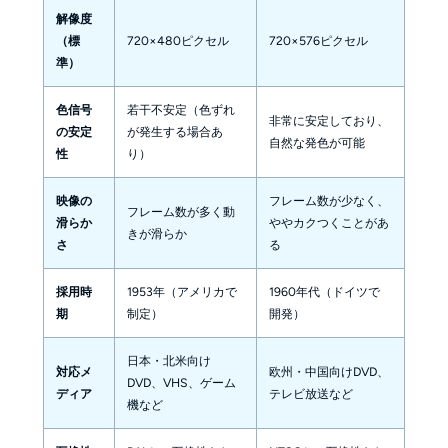
解像度
（標
720×480ピクセル
720×576ピクセル
準）
色信号
若干不安定（色ずれ
非常に安定しており、
の安定
が発生する場合あ
自然な発色が可能
性
り）
映像の
フレーム数が少なく、
フレーム数が多く動
滑らか
ややカクつくことがあ
きが滑らか
さ
る
採用時
1953年（アメリカで
1960年代（ドイツで
期
制定）
開発）
日本・北米向け
対応メ
欧州・中国向けDVD、
DVD、VHS、ゲーム
ディア
テレビ放送など
機など