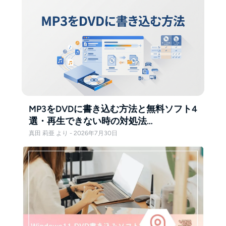
MP3をDVDに書き込む方法と無料ソフト4
選・再生できない時の対処法
【Windows11対応】
真田 莉亜 より - 2026年7月30日