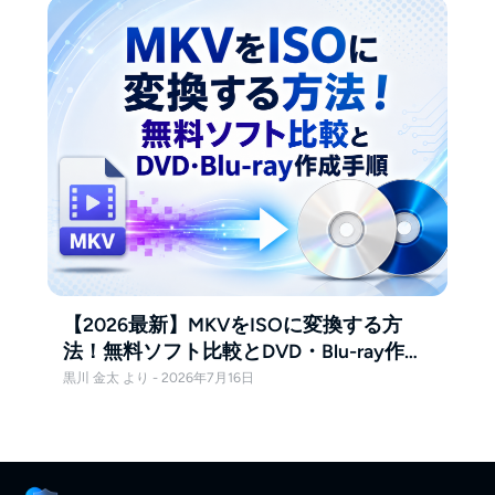
【2026最新】MKVをISOに変換する方
法！無料ソフト比較とDVD・Blu-ray作成
手順
黒川 金太 より - 2026年7月16日