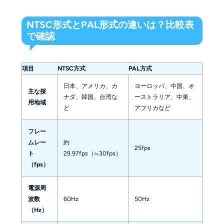
NTSC形式とPAL形式の違いは？比較表
で確認
項目
NTSC方式
PAL方式
日本、アメリカ、カ
ヨーロッパ、中国、オ
主な採
ナダ、韓国、台湾な
ーストラリア、中東、
用地域
ど
アフリカなど
フレー
ムレー
約
25fps
ト
29.97fps（≒30fps）
（fps）
電源周
波数
60Hz
50Hz
（Hz）