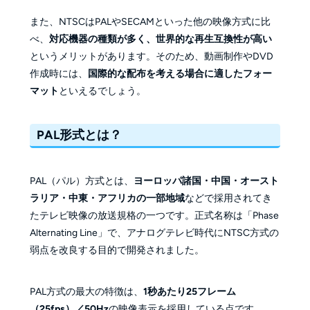
また、NTSCはPALやSECAMといった他の映像方式に比
べ、
対応機器の種類が多く、世界的な再生互換性が高い
というメリットがあります。そのため、動画制作やDVD
作成時には、
国際的な配布を考える場合に適したフォー
マット
といえるでしょう。
PAL形式とは？
PAL（パル）方式とは、
ヨーロッパ諸国・中国・オースト
ラリア・中東・アフリカの一部地域
などで採用されてき
たテレビ映像の放送規格の一つです。正式名称は「Phase
Alternating Line」で、アナログテレビ時代にNTSC方式の
弱点を改良する目的で開発されました。
PAL方式の最大の特徴は、
1秒あたり25フレーム
（25fps）／50Hz
の映像表示を採用している点です。