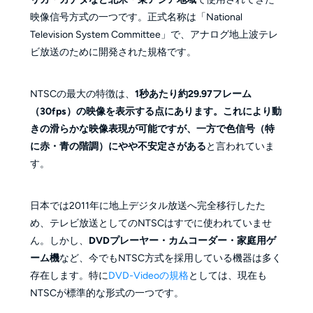
映像信号方式の一つです。正式名称は「National
Television System Committee」で、アナログ地上波テレ
ビ放送のために開発された規格です。
NTSCの最大の特徴は、
1秒あたり約29.97フレーム
（30fps）
の映像を表示する点にあります。これにより動
きの滑らかな映像表現が可能ですが、一方で
色信号（特
に赤・青の階調）にやや不安定さがある
と言われていま
す。
日本では2011年に地上デジタル放送へ完全移行したた
め、テレビ放送としてのNTSCはすでに使われていませ
ん。しかし、
DVDプレーヤー・カムコーダー・家庭用ゲ
ーム機
など、今でもNTSC方式を採用している機器は多く
存在します。特に
DVD-Videoの規格
としては、現在も
NTSCが標準的な形式の一つです。