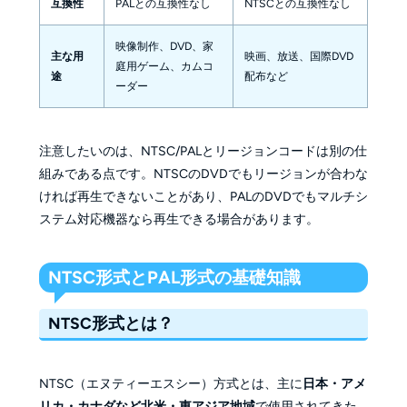
互換性
PALとの互換性なし
NTSCとの互換性なし
映像制作、DVD、家
主な用
映画、放送、国際DVD
庭用ゲーム、カムコ
途
配布など
ーダー
注意したいのは、NTSC/PALとリージョンコードは別の仕
組みである点です。NTSCのDVDでもリージョンが合わな
ければ再生できないことがあり、PALのDVDでもマルチシ
ステム対応機器なら再生できる場合があります。
NTSC形式とPAL形式の基礎知識
NTSC形式とは？
NTSC（エヌティーエスシー）方式とは、主に
日本・アメ
リカ・カナダなど北米・東アジア地域
で使用されてきた