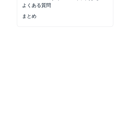
-
DVD ShrinkとDVDFab HD Decrypter
よくある質問
の違い
-
Q1. DVD Shrinkの公式サイトはありま
まとめ
-
DVDFabでDVDを圧縮する方法
すか？
-
Q2. どのサイトなら安全ですか？
-
Q3. DVD Shrink 4.3や最新版は本物で
すか？
-
Q4. DVD Shrink日本語版や日本語化
パッチは安全ですか？
-
Q5. DVD Shrinkが起動しない場合
は？
-
Q6. DVD Shrinkのダウンロードが不
安な場合はどうすればいいですか？