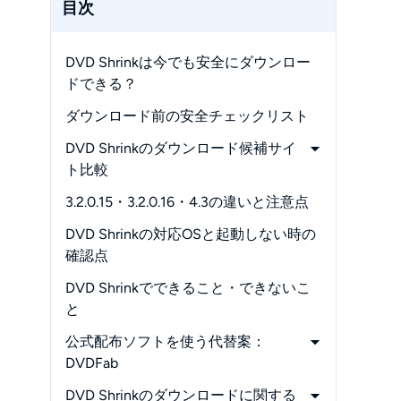
目次
DVD Shrinkは今でも安全にダウンロー
ドできる？
ダウンロード前の安全チェックリスト
DVD Shrinkのダウンロード候補サイ
ト比較
-
おすすめの選び方
3.2.0.15・3.2.0.16・4.3の違いと注意点
-
日本語版・日本語化パッチは安全？
DVD Shrinkの対応OSと起動しない時の
確認点
DVD Shrinkでできること・できないこ
と
公式配布ソフトを使う代替案：
DVDFab
-
DVDFab HD Decrypterの基本操作
DVD Shrinkのダウンロードに関する