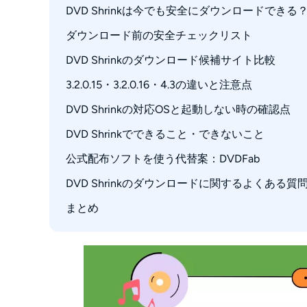
DVD Shrinkは今でも安全にダウンロードできる
ダウンロード前の安全チェックリスト
DVD Shrinkのダウンロード候補サイト比較
3.2.0.15・3.2.0.16・4.3の違いと注意点
おすすめの選び方
日本語版・日本語化パッチは安全？
DVD Shrinkの対応OSと起動しない時の確認点
DVD Shrinkでできること・できないこと
公式配布ソフトを使う代替案：DVDFab
DVD Shrinkのダウンロードに関するよくある質
DVDFab HD Decrypterの基本操作
DVD ShrinkとDVDFab HD Decrypterの違い
まとめ
Q1. DVD Shrinkの公式サイトはありますか？
DVDFabでDVDを圧縮する方法
Q2. どのサイトなら安全ですか？
Q3. DVD Shrink 4.3や最新版は本物ですか？
Q4. DVD Shrink日本語版や日本語化パッチ
Q5. DVD Shrinkが起動しない場合は？