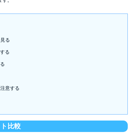
ます。
か見る
認する
する
に注意する
イト比較