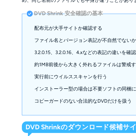
め、同じ名前のファイルでも中身が違うことがあり
DVD Shrink
安全確認の基本
配布元が大手サイトか確認する
ファイル名とバージョン表記が不自然でない
3.2.0.15、3.2.0.16、4.xなどの表記の違いを確
約1MB前後から大きく外れるファイルは警戒
実行前にウイルススキャンを行う
インストーラー型の場合は不要ソフトの同梱
コピーガードのない合法的なDVDだけを扱う
DVD Shrinkのダウンロード候補サ