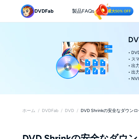
DVDFab
製品
FAQs
最大50% OFF
DV
• D
• 
• 
• 
• N
ホーム
/
DVDFab
/
DVD
/
DVD Shrinkの安全な
DVD Shrinkの安全な