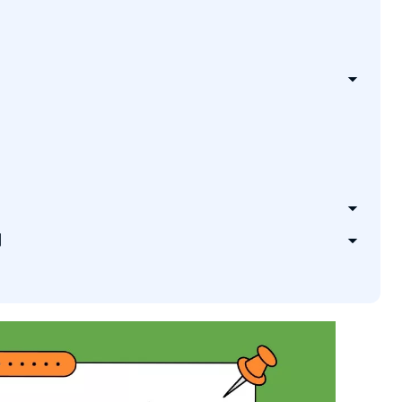
？
問
は安全ですか？