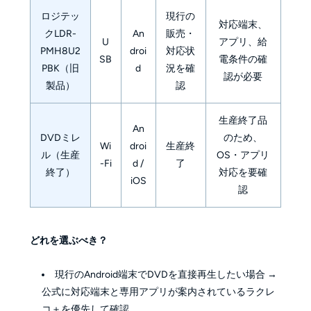
ロジテッ
現行の
対応端末、
クLDR-
An
販売・
U
アプリ、給
PMH8U2
droi
対応状
SB
電条件の確
PBK（旧
d
況を確
認が必要
製品）
認
生産終了品
An
DVDミレ
のため、
Wi
droi
生産終
ル（生産
OS・アプリ
-Fi
d /
了
終了）
対応を要確
iOS
認
どれを選ぶべき？
現行のAndroid端末でDVDを直接再生したい場合 →
公式に対応端末と専用アプリが案内されているラクレ
コ＋を優先して確認