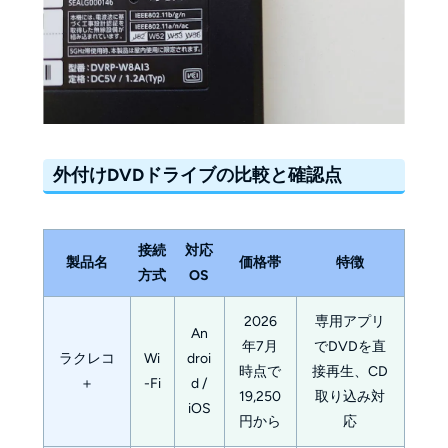
外付けDVDドライブの比較と確認点
接続
対応
製品名
価格帯
特徴
方式
OS
2026
専用アプリ
An
年7月
でDVDを直
ラクレコ
Wi
droi
時点で
接再生、CD
＋
-Fi
d /
19,250
取り込み対
iOS
円から
応