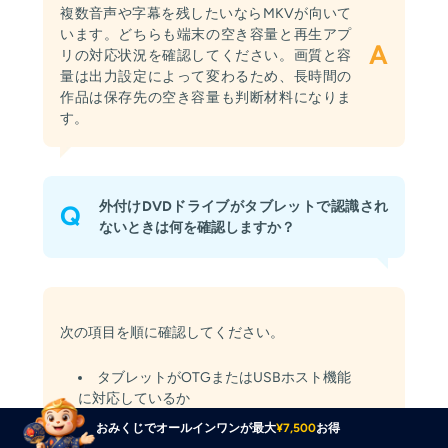
複数音声や字幕を残したいならMKVが向いて
います。どちらも端末の空き容量と再生アプ
A
リの対応状況を確認してください。画質と容
量は出力設定によって変わるため、長時間の
作品は保存先の空き容量も判断材料になりま
す。
外付けDVDドライブがタブレットで認識され
Q
ないときは何を確認しますか？
次の項目を順に確認してください。
タブレットがOTGまたはUSBホスト機能
に対応しているか
おみくじでオールインワンが最大
¥7,500
お得
ケーブルの規格と端子が機器に合ってい