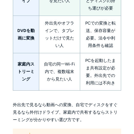
イブ
を見たい人
とディスクの持
ち運びが必要
外出先やオフラ
PCでの変換と転
DVDを動
インで、タブレ
送、保存容量が
画に変換
ットだけで見た
必要。法令や利
い人
用条件も確認
PCを起動したま
家庭内ス
自宅の同一Wi-Fi
ま共有設定が必
トリーミ
内で、複数端末
要。外出先での
ング
から見たい人
利用には不向き
外出先で見るなら動画への変換、自宅でディスクをすぐ
見るなら外付けドライブ、家庭内で共有するならストリ
ーミングが分かりやすい選び方です。