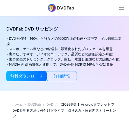
DVDFab
DVDFab DVD リッピング
• DVDをMP4、MKV、MP3などの1000以上の動画や音声ファイル形式に変
換
• スマホ、ゲーム機などの各端末に最適化されたプロファイルを用意
• 出力ビデオやオーディオのコーデック、品質などの詳細設定が可能
• 出力動画のトリミング、クロップ、回転、水透し追加などの編集が可能
• NVIDIA AI 高画質化と連携して、DVDを4K HDR10 MP4/MKVに変換
無料ダウンロード
詳細情報
ホーム
/
DVDFab
/
DVD
/
【2026最新】Androidタブレットで
DVDを見る方法：外付けドライブ・取り込み・家庭内ストリーミン
グ