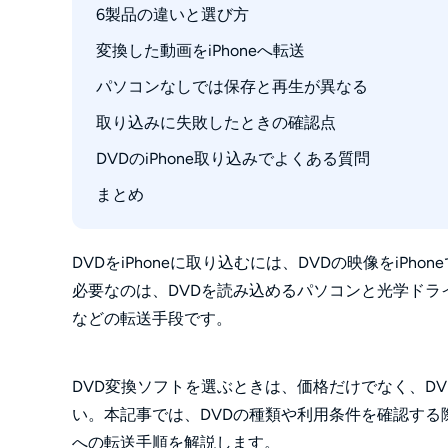
DVDを取り込む前に関連法規を確認
6製品の違いと選び方
DVDFab HD Decrypter
iPhoneで再生しやすい形式と設定
HandBrake
変換した動画をiPhoneへ転送
無料版の制限と対応範囲を比較
VidCoder
用途別に向いている製品
パソコンなしでは保存と再生が異なる
MacはTVアプリとFinderで同期する
DVDFab DVD リッピング
Windows 10／11はAppleデバイスで同期する
取り込みに失敗したときの確認点
ワイヤレスDVDドライブは再生が中心
WinX DVD Ripper Platinum
iCloudとAirDropで送る
iPhone本体へ保存する場合の前提
DVDのiPhone取り込みでよくある質問
タイトルが検出されない場合
VideoByte BD-DVD リッピング
途中で止まる場合
まとめ
ソフトを使わずにDVDをiPhoneへ直接取り
iPhoneで再生できない場合
Appleデバイスに変換した動画が表示されな
DVDの一部分だけをiPhoneへ移せますか？
DVDをiPhoneに取り込むには、DVDの映像をi
必要なのは、DVDを読み込めるパソコンと光学ドライブ、変換
DVD動画を入れる前にiPhoneの空き容量は
などの転送手段です。
DVD変換ソフトを選ぶときは、価格だけでなく、DVD
い。本記事では、DVDの種類や利用条件を確認する際
への転送手順を解説します。