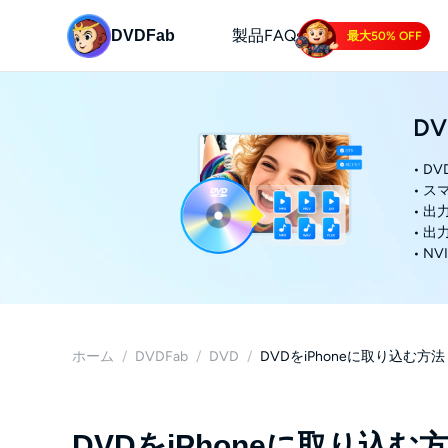
製品
FAQs
DVDFab
最大50% OFF
DV
• D
• 
• 
• 
• N
ホーム
/
DVDFab
/
DVD
/
DVDをiPhoneに取り込
DVDをiPhoneに取り込