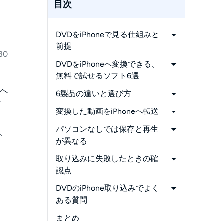
目次
DVDをiPhoneで見る仕組みと
前提
30
-
変換してから転送する2つの工
DVDをiPhoneへ変換できる、
程
無料で試せるソフト6選
-
DVDを取り込む前に関連法規を
末へ
-
DVDFab HD Decrypter
6製品の違いと選び方
確認
変
-
HandBrake
-
無料版の制限と対応範囲を比較
変換した動画をiPhoneへ転送
-
iPhoneで再生しやすい形式と設
-
VidCoder
-
用途別に向いている製品
定
-
MacはTVアプリとFinderで同期
パソコンなしでは保存と再生
い、
-
DVDFab DVD リッピング
する
が異なる
-
WinX DVD Ripper Platinum
-
Windows 10／11はAppleデバイ
-
ワイヤレスDVDドライブは再生
取り込みに失敗したときの確
-
VideoByte BD-DVD リッピング
スで同期する
が中心
認点
-
iCloudとAirDropで送る
-
iPhone本体へ保存する場合の前
-
タイトルが検出されない場合
DVDのiPhone取り込みでよく
提
-
途中で止まる場合
ある質問
-
iPhoneで再生できない場合
-
ソフトを使わずにDVDをiPhone
まとめ