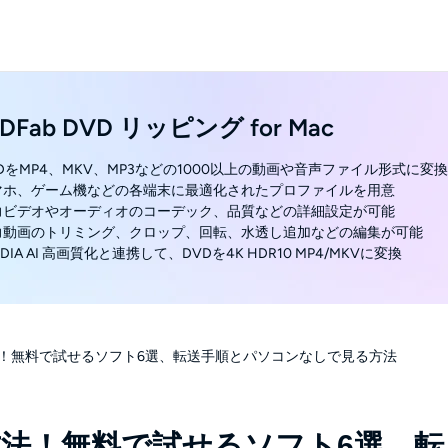
DFab DVD リッピング for Mac
VDをMP4、MKV、MP3などの1000以上の動画や音声ファイル形式に変換
スマホ、ゲーム機などの各端末に最適化されたプロファイルを用意
出力ビデオやオーディオのコーデック、品質などの詳細設定が可能
出力動画のトリミング、クロップ、回転、水透し追加などの編集が可能
VIDIA AI 高画質化と連携して、DVDを4K HDR10 MP4/MKVに変換
む方法！無料で試せるソフト6選、転送手順とパソコンなしで見る方法
む方法！無料で試せるソフト6選、転