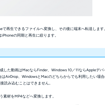
Phoneで再生できるファイルへ変換し、その後に端末へ転送します
Phoneの同期と再生に絞ります。
動画はMacならFinder、Windows 10／11ならAppleデバ
irDrop、WindowsとMacのどちらからでも利用したい場
リへ直接読み込むことはできません。
う素材をMP4などへ変換します。