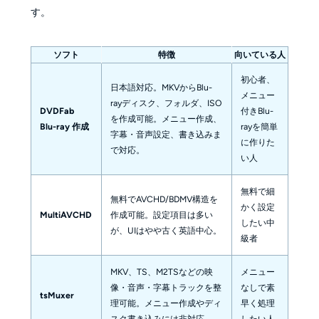
す。
ソフト
特徴
向いている人
初心者、
日本語対応。MKVからBlu-
メニュー
rayディスク、フォルダ、ISO
DVDFab
付きBlu-
を作成可能。メニュー作成、
Blu-ray 作成
rayを簡単
字幕・音声設定、書き込みま
に作りた
で対応。
い人
無料で細
無料でAVCHD/BDMV構造を
かく設定
MultiAVCHD
作成可能。設定項目は多い
したい中
が、UIはやや古く英語中心。
級者
MKV、TS、M2TSなどの映
メニュー
像・音声・字幕トラックを整
なしで素
tsMuxer
理可能。メニュー作成やディ
早く処理
スク書き込みには非対応。
したい人