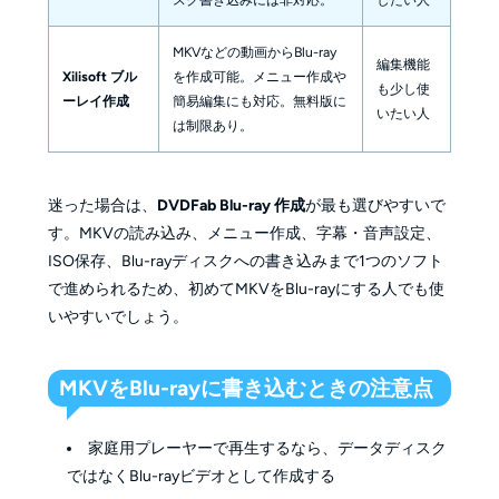
MKVなどの動画からBlu-ray
編集機能
Xilisoft ブル
を作成可能。メニュー作成や
も少し使
ーレイ作成
簡易編集にも対応。無料版に
いたい人
は制限あり。
迷った場合は、
DVDFab Blu-ray 作成
が最も選びやすいで
す。MKVの読み込み、メニュー作成、字幕・音声設定、
ISO保存、Blu-rayディスクへの書き込みまで1つのソフト
で進められるため、初めてMKVをBlu-rayにする人でも使
いやすいでしょう。
MKVをBlu-rayに書き込むときの注意点
家庭用プレーヤーで再生するなら、データディスク
ではなくBlu-rayビデオとして作成する