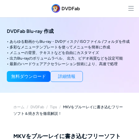
DVDFab
DVDFab Blu-ray 作成
• あらゆる動画からBlu-ray・DVDディスク/ ISOファイル /フォルダを作成
• 多彩なメニューテンプレートを使ってメニューを簡単に作成
• メニューの背景、テキストなどを自由にカスタマイズ
• 出力Blu-rayのボリュームラベル、 出力、ビデオ画質などを設定可能
• 最新のハードウェアアクセラレーション技術により、高速で処理
無料ダウンロード
詳細情報
ホーム
/
DVDFab
/
Tips
/
MKVをブルーレイに書き込むフリー
ソフト＆焼き方を徹底解説！
MKVをブルーレイに書き込むフリーソフト