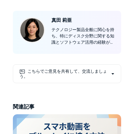
真田 莉亜
テクノロジー製品全般に関心を持
ち、特にディスク分野に関する知
識とソフトウェア活用の経験が豊
富。2023年よりDVDFab社の編集
者として活動し、ソフトウェアレ
ビューやDVD/Blu-ray/UHDのコ
ピー、リッピング、オーサリン
こちらでご意見を共有して、交流しましょ
グ、書き込みなど多岐にわたる方
う。
法を紹介しています。
関連記事