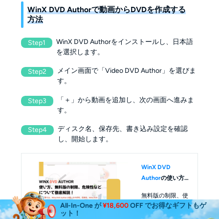
WinX DVD Authorで動画からDVDを作成する
方法
WinX DVD Authorをインストールし、日本語
Step1
を選択します。
メイン画面で「Video DVD Author」を選びま
Step2
す。
「＋」から動画を追加し、次の画面へ進みま
Step3
す。
ディスク名、保存先、書き込み設定を確認
Step4
し、開始します。
WinX DVD
Author
の使い方
と注意点
無料版の制限、使
All-In-One が
¥18,600
OFF でお得なギフトもゲ
えない時の代替案
ット！
を確認できます。