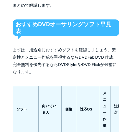
まとめて解説します。
おすすめDVDオーサリングソフト早見
表
まずは、用途別におすすめソフトを確認しましょう。安
定性とメニュー作成を重視するならDVDFab DVD 作成、
完全無料を優先するならDVDStylerやDVD Flickが候補に
なります。
メ
ニ
向いてい
ュ
注意
ソフト
価格
対応OS
る人
ー
点
作
成