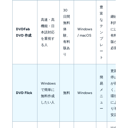
豊
30
富
日間
継続
高速・高
な
無料
利用
機能・日
テ
DVDFab
体
Windows
には
本語対応
ン
DVD 作成
験、
/ macOS
有料
を重視す
プ
有料
版が
る人
レ
版あ
必要
ー
り
ト
更新
簡
停止
Windows
易
が長
で簡単に
メ
く、
DVD Flick
無料
Windows
無料作成
ニ
環境
したい人
ュ
によ
ー
り不
安定