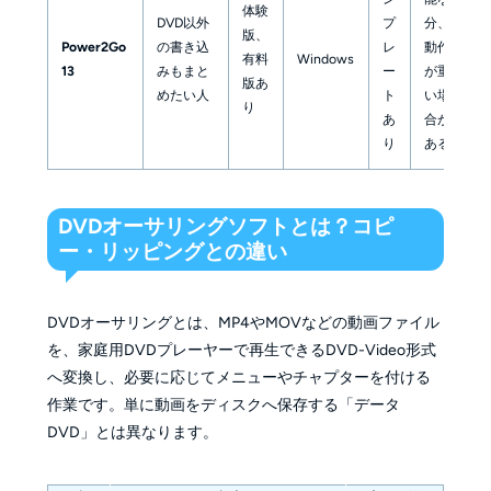
体験
DVD以外
プ
分、
版、
Power2Go
の書き込
レ
動作
有料
Windows
13
みもまと
ー
が重
版あ
めたい人
ト
い場
り
あ
合が
り
ある
DVDオーサリングソフトとは？コピ
ー・リッピングとの違い
DVDオーサリングとは、MP4やMOVなどの動画ファイル
を、家庭用DVDプレーヤーで再生できるDVD-Video形式
へ変換し、必要に応じてメニューやチャプターを付ける
作業です。単に動画をディスクへ保存する「データ
DVD」とは異なります。