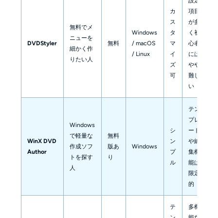
設定
カ
項目
ス
が多
無料でメ
Windows
タ
く初
ニューを
DVDStyler
無料
/ macOS
マ
心者
細かく作
/ Linux
イ
には
りたい人
ズ
やや
可
難し
い
テン
プレ
Windows
シ
ート
で軽量な
無料
WinX DVD
ン
や編
作成ソフ
版あ
Windows
Author
プ
集機
トを探す
り
ル
能は
人
限定
的
テ
多機
ン
能な