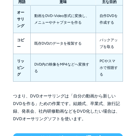
用語
意味
主な目的
オー
動画をDVD-Video形式に変換し、
自作DVDを
サリ
メニューやチャプターを作る
作成する
ング
コピ
バックアッ
既存DVDのデータを複製する
ー
プを取る
リッ
PCやスマ
DVD内の映像をMP4などへ変換す
ピン
ホで視聴す
る
グ
る
つまり、DVDオーサリングは「自分の動画から新しい
DVDを作る」ための作業です。結婚式、卒業式、旅行記
録、発表会、社内研修動画などをDVD化したい場合は、
DVDオーサリングソフトを使います。