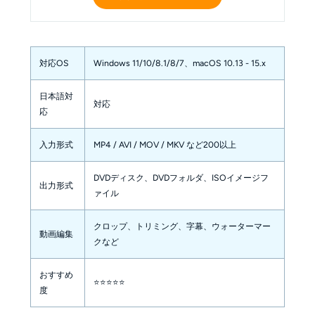
対応OS
Windows 11/10/8.1/8/7、macOS 10.13 - 15.x
日本語対
対応
応
入力形式
MP4 / AVI / MOV / MKV など200以上
DVDディスク、DVDフォルダ、ISOイメージフ
出力形式
ァイル
クロップ、トリミング、字幕、ウォーターマー
動画編集
クなど
おすすめ
⭐⭐⭐⭐⭐
度