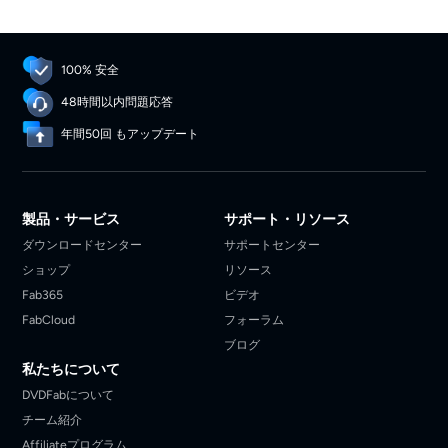
100% 安全
48時間以内問題応答
年間50回 もアップデート
製品・サービス
サポート・リソース
ダウンロードセンター
サポートセンター
ショップ
リソース
Fab365
ビデオ
FabCloud
フォーラム
ブログ
私たちについて
DVDFabについて
チーム紹介
Affiliateプログラム