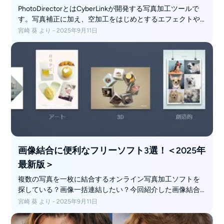
PhotoDirectorとはCyberLinkが開発する写真加工ツールで
す。写真補正に加え、空加工をはじめとするエフェクトや
アニメーションなど多種多様な編集機能が搭載されていま
宮崎 葵 より - 2025年9月11日
す。ソフト版は買い切りとサブスクリプションの2形式ある
ほか、無料で楽しめるアプリ版（一部有料）があるのも魅
力的。「Photoshopほどではないけど少し本格的な編集が
したい」という方におすすめです。
画像結合に便利なフリーソフト3選！＜2025年
最新版＞
複数の写真を一枚に結合するオンライン写真加工ソフトを
探している？画像一括連結したい？今回紹介した画像結合
ソフトや、画像加工ソフトを使って、上手にオシャレな画
宮崎 葵 より - 2025年9月11日
像をつくってみてください！