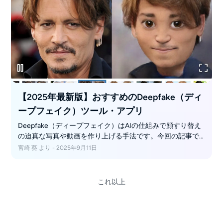
【2025年最新版】おすすめのDeepfake（ディ
ープフェイク）ツール・アプリ
Deepfake（ディープフェイク）はAIの仕組みで顔すり替え
の迫真な写真や動画を作り上げる手法です。今回の記事で
は、PCやスマホなどで利用できるディープフェイクアプリ
宮崎 葵 より - 2025年9月11日
の特徴や使い方について、詳しく解説していきます。ま
た、「DVDFab写真加工AI」を使ったイラストの方法などに
ついてもご紹介します。
これ以上