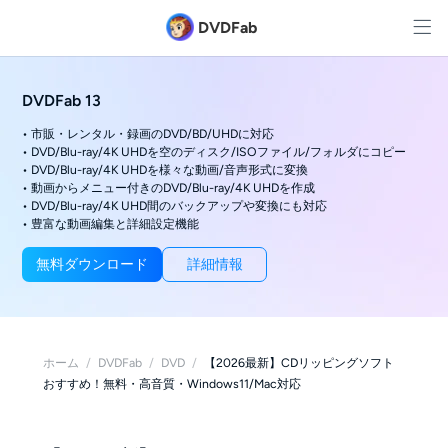
DVDFab
DVDFab 13
• 市販・レンタル・録画のDVD/BD/UHDに対応
• DVD/Blu-ray/4K UHDを空のディスク/ISOファイル/フォルダにコピー
• DVD/Blu-ray/4K UHDを様々な動画/音声形式に変換
• 動画からメニュー付きのDVD/Blu-ray/4K UHDを作成
• DVD/Blu-ray/4K UHD間のバックアップや変換にも対応
• 豊富な動画編集と詳細設定機能
無料ダウンロード
詳細情報
ホーム
/
DVDFab
/
DVD
/
【2026最新】CDリッピングソフト
おすすめ！無料・高音質・Windows11/Mac対応