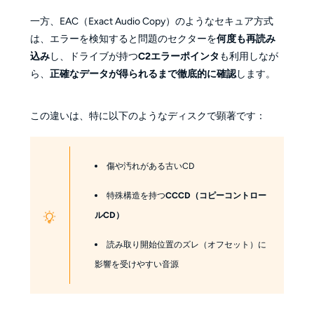
一方、EAC（Exact Audio Copy）のようなセキュア方式
は、エラーを検知すると問題のセクターを
何度も再読み
込み
し、ドライブが持つ
C2エラーポインタ
も利用しなが
ら、
正確なデータが得られるまで徹底的に確認
します。
この違いは、特に以下のようなディスクで顕著です：
傷や汚れがある古いCD
特殊構造を持つ
CCCD（コピーコントロー
ルCD）
読み取り開始位置のズレ（オフセット）に
影響を受けやすい音源