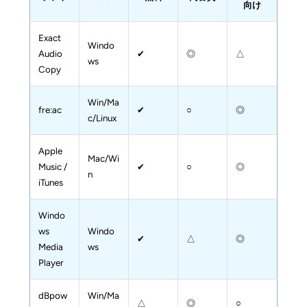
向け
Exact 
Windo
Audio 
✔
◎
△
ws
Copy
Win/Ma
fre:ac
✔
○
◎
c/Linux
Apple 
Mac/Wi
Music / 
✔
○
◎
n
iTunes
Windo
ws 
Windo
✔
△
◎
Media 
ws
Player
dBpow
Win/Ma
△
◎
○