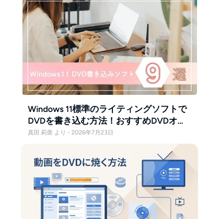
Windows 11標準のライティングソフトで
DVDを書き込む方法！おすすめDVDオー
サリングソフト5選！
真田 莉亜 より - 2026年7月23日