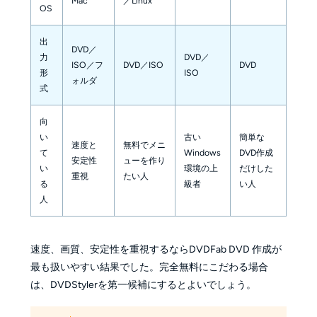
Mac
／Linux
OS
出
DVD／
力
DVD／
ISO／フ
DVD／ISO
DVD
形
ISO
ォルダ
式
向
い
古い
簡単な
速度と
無料でメニ
て
Windows
DVD作成
安定性
ューを作り
い
環境の上
だけした
重視
たい人
る
級者
い人
人
速度、画質、安定性を重視するならDVDFab DVD 作成が
最も扱いやすい結果でした。完全無料にこだわる場合
は、DVDStylerを第一候補にするとよいでしょう。