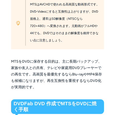
MTSはAVCHDで使われる高画質な動画形式です。
DVD-Videoにすると互換性は上がりますが、DVD
規格上、通常はSD解像度（NTSCなら
720×480）へ変換されます。元動画がフルHDや
4Kでも、DVDではそのままの解像度を維持できな
い点に注意しましょう。
MTSをDVDに保存する目的は、主に長期バックアップ、
家族や友人との共有、テレビや家庭用DVDプレーヤーで
の再生です。高画質を最優先するならBlu-rayやMP4保存
も候補になりますが、再生互換性を重視するならDVD化
が実用的です。
DVDFab DVD 作成でMTSをDVDに焼
く手順