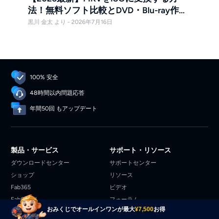
法！無料ソフト比較とDVD・Blu-ray作成
手順
黒川 金太 より - 2026年7月16日
100% 安全
48時間以内問題応答
年間50回 もアップデート
製品・サービス
サポート・リソース
ダウンロードセンター
サポートセンター
ショップ
リソース
Fab365
ビデオ
FabCloud
フォーラム
おみくじでオールインワンが最大
¥7,500
お得
ブログ