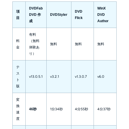
DVDFab
WinX
項
DVD
DVD 作
DVDStyler
DVD
目
Flick
成
Author
有料
料
（無料
無料
無料
無料
金
体験あ
り）
テ
ス
v13.0.5.1
v3.2.1
v1.3.0.7
v6.0
ト
版
変
換
1分34秒
4分55秒
4分37秒
46秒
速
度