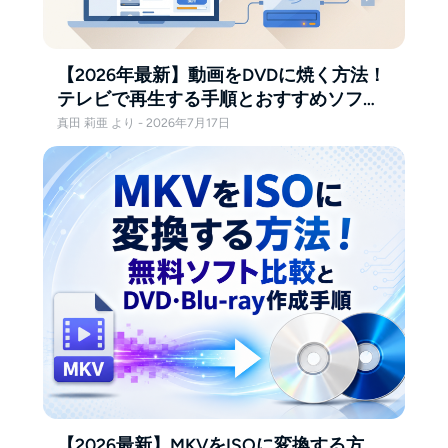
【2026年最新】動画をDVDに焼く方法！
テレビで再生する手順とおすすめソフト
をWindows・Mac別に解説
真田 莉亜 より - 2026年7月17日
【2026最新】MKVをISOに変換する方