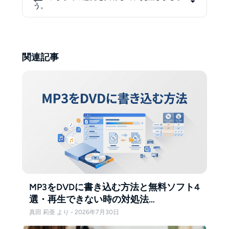
グ、書き込みなど多岐にわたる方
う。
法を紹介しています。
関連記事
MP3をDVDに書き込む方法と無料ソフト4
選・再生できない時の対処法
【Windows11対応】
真田 莉亜 より - 2026年7月30日