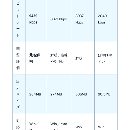
ビ
ッ
ト
8937
2049
9439
8371 kbps
レ
kbps
kbps
kbps
ー
ト
画
質
鮮明、色味
ぼやけや
最も鮮
鮮明
評
やや淡い
すい
明
価
出
力
サ
284MB
274MB
306MB
90.5MB
イ
ズ
対
Win／
Win／Mac
応
Win
Win