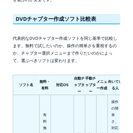
DVDチャプター作成ソフト比較表
代表的なDVDチャプター作成ソフトを同じ基準で比較し
ます。無料で試したいのか、操作の簡単さを重視するの
か、チャプター選択メニューまで作りたいのかによっ
て、選ぶべきソフトは変わります。
自動チ
手動チ
無料・
メニュ
向いてい
ソフト名
対応OS
ャプタ
ャプタ
有料
ー作成
る人
ー
ー
操作
の簡
有
単
料
さ、
無
対応