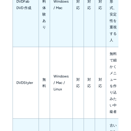
DVDFab
料
Windows
対
対
対
形
DVD 作成
体
/ Mac
応
応
応
式、
験
安定
あ
性を
り
重視
する
人
無料
で細
かく
メニ
Windows
無
対
対
対
ュー
DVDStyler
/ Mac /
料
応
応
応
を作
Linux
り込
みた
い中
級者
古い