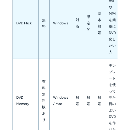
AVI
や
基
MP4
限
無
対
本
を簡
DVD Flick
Windows
定
料
応
対
単に
的
応
DVD
化し
たい
人
テン
プレ
ート
有
を使
料
って
無
DVD
Windows
対
対
対
見た
料
Memory
/ Mac
応
応
応
目の
版
よい
あ
DVD
り
を作
りた