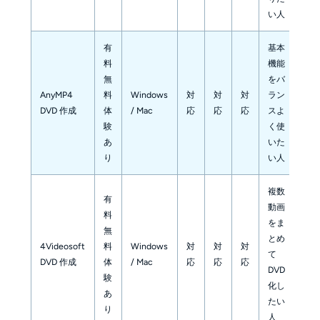
い人
有
基本
料
機能
無
をバ
AnyMP4
料
Windows
対
対
対
ラン
DVD 作成
体
/ Mac
応
応
応
スよ
験
く使
あ
いた
り
い人
複数
有
動画
料
をま
無
とめ
4Videosoft
料
Windows
対
対
対
て
DVD 作成
体
/ Mac
応
応
応
DVD
験
化し
あ
たい
り
人