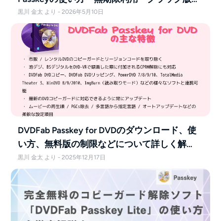
危険性を解説
黒川 金太 より - 2026年5月10日
DVDFab Passkey for DVDのダウンロード、使
い方、無料版の制限などについて詳しく解
説！
黒川 金太 より - 2025年12月17日