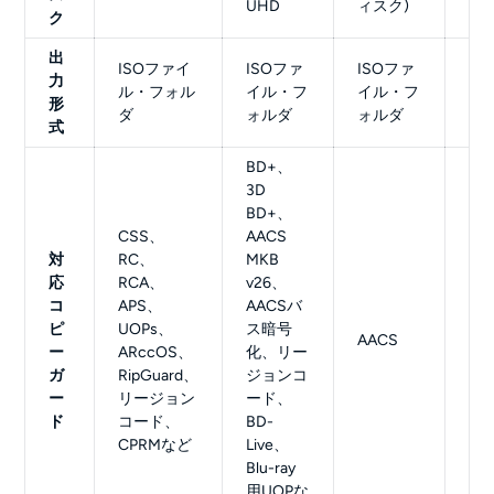
UHD
ィスク)
ク
ク)
出
ISOファイ
ISOファ
ISOファ
IS
力
ル・フォル
イル・フ
イル・フ
イ
形
ダ
ォルダ
ォルダ
ォ
式
BD+、
3D
BD+、
CSS、
AACS
対
RC、
MKB
応
RCA、
v26、
コ
APS、
AACSバ
ピ
UOPs、
ス暗号
AA
AACS
ー
ARccOS、
化、リー
AA
ガ
RipGuard、
ジョンコ
ー
リージョン
ード、
ド
コード、
BD-
CPRMなど
Live、
Blu-ray
用UOPな