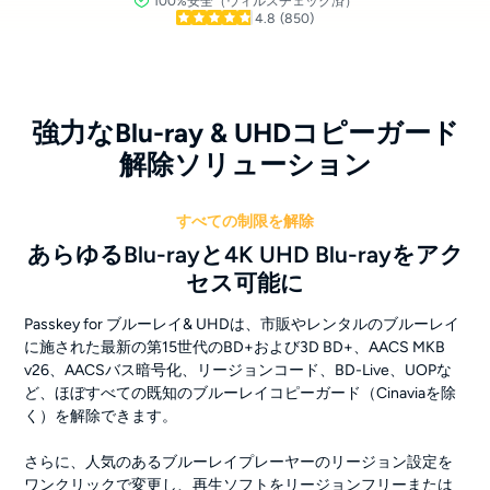
100%安全（ウィルスチェック済）
4.8
(850)
強力なBlu-ray & UHDコピーガード
解除ソリューション
すべての制限を解除
あらゆるBlu-rayと4K UHD Blu-rayをアク
セス可能に
Passkey for ブルーレイ& UHDは、市販やレンタルのブルーレイ
に施された最新の第15世代のBD+および3D BD+、AACS MKB
v26、AACSバス暗号化、リージョンコード、BD-Live、UOPな
ど、ほぼすべての既知のブルーレイコピーガード（Cinaviaを除
く）を解除できます。
さらに、人気のあるブルーレイプレーヤーのリージョン設定を
ワンクリックで変更し、再生ソフトをリージョンフリーまたは