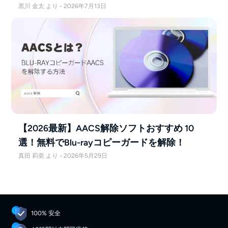
法性も徹底解説
黒川 金太 より - 2026年7月13日
【2026最新】AACS解除ソフトおすすめ 10
選！無料でBlu-rayコピーガードを解除！
真田 莉亜 より - 2026年5月29日
100% 安全