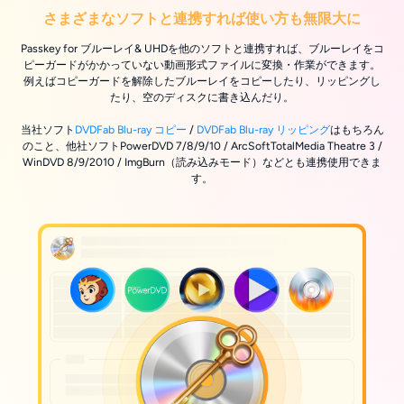
さまざまなソフトと連携すれば使い方も無限大に
Passkey for ブルーレイ& UHDを他のソフトと連携すれば、ブルーレイをコ
ピーガードがかかっていない動画形式ファイルに変換・作業ができます。
例えばコピーガードを解除したブルーレイをコピーしたり、リッピングし
たり、空のディスクに書き込んだり。
当社ソフト
DVDFab Blu-ray コピー
/
DVDFab Blu-ray リッピング
はもちろん
のこと、他社ソフトPowerDVD 7/8/9/10 / ArcSoftTotalMedia Theatre 3 /
WinDVD 8/9/2010 / ImgBurn（読み込みモード）などとも連携使用できま
す。