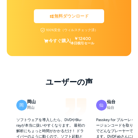
無料ダウンロード
100%安全（ウィルスチェック済）
￥12400
今すぐ購入
本日税引セール
ユーザーの声
岡山
仙台
岡
仙
岡山
仙台
ソフトウェアを導入したら、DVDやBlu-
Passkey for ブルーレ
rayが本当に扱いやすくなります。 最初の
ージョンコードを取り除
解析にちょっと時間がかかるだけ！ ドラ
でどんなプレーヤーでも
イバーのように動くので、ソフト起動と
ます。DVDFabさんに感