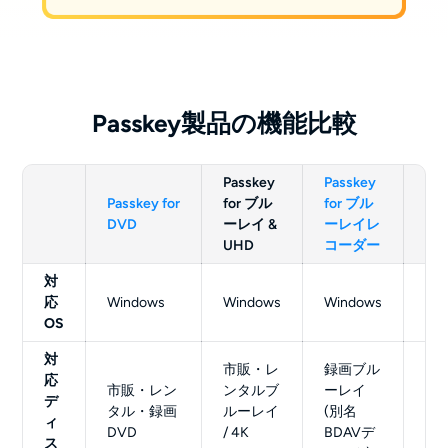
Passkey製品の機能比較
Passkey
Passkey
Pas
Passkey for
for ブル
for ブル
for
DVD
ーレイ &
ーレイレ
コ
UHD
コーダー
対
応
Windows
Windows
Windows
Wi
OS
対
録
市販・レ
録画ブル
応
ブ
市販・レン
ンタルブ
ーレイ
デ
イ
タル・録画
ルーレイ
(別名
ィ
4K
DVD
/ 4K
BDAVデ
ス
デ