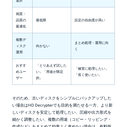
選択
画質・
品質の
最低限
設定の自由度が高い
最適化
複数デ
まとめ処理・運用に向
ィスク
向かない
く
運用
おすす
「とりあえず試した
「確実に処理したい」
めユー
い」「用途が限定
「長く使いたい」
ザー
的」
そのため、古いディスクをシンプルにバックアップした
い場合はHD Decrypterでも目的を満たせる一方、より新
しいディスクを安定して処理したい、圧縮や出力形式を
細かく調整したい、複数の用途（コピー・リッピング・
作成など）をまとめて効率よく進めたい場合は、有料版