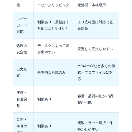
途
コピー／リッピング
定処理・本格運用
コピー
制限あり（最新は非
より広範囲に対応（更
ガード
対応になりやすい）
新対象）
対応
処理の
ディスクによって差
安定して完走しやすい
安定性
が出やすい
MP4/MKVなど多くの形
出力形
基本的な形式のみ
式・プロファイルに対
式
応
圧縮・
容量・品質の細かい調
容量調
制限あり
整が可能
整
音声・
複数トラック選択・保
字幕の
制限あり
持がしやすい