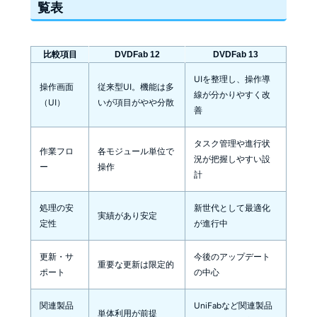
覧表
比較項目
DVDFab 12
DVDFab 13
UIを整理し、操作導
操作画面
従来型UI。機能は多
線が分かりやすく改
（UI）
いが項目がやや分散
善
タスク管理や進行状
作業フロ
各モジュール単位で
況が把握しやすい設
ー
操作
計
処理の安
新世代として最適化
実績があり安定
定性
が進行中
更新・サ
今後のアップデート
重要な更新は限定的
ポート
の中心
関連製品
UniFabなど関連製品
単体利用が前提