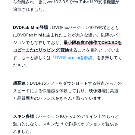
ら分離され、更にver.10.2.0.9でYouTube MP3変換機能が
追加されました。
DVDFab Mini登場：
DVDFabバージョン10の登場ととも
にDVDFab Miniも生まれたことが大きな違い、以降のバー
ジョンでも存在し
ており、
最小限程度の操作でDVD/BDを
コピーまたはリッピング/変換する
ことを目的としていま
す。もっと詳しくは
「DVDFab miniを解説
」を参照してく
ださい。
超高速：
DVDFabソフトをダウンロードする時点からこの
スピードによる快適感を体験しており、映像処理に高速
と品質両方のバランスをきちんと取っています。
スキン多様：
バージョン10からUIのデザイン上でもっと
魅力的になり、スキンだけで多様のオプションが提供さ
れました。