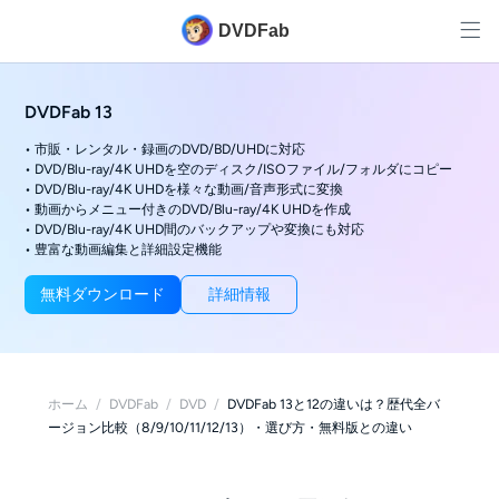
DVDFab
DVDFab 13
• 市販・レンタル・録画のDVD/BD/UHDに対応
• DVD/Blu-ray/4K UHDを空のディスク/ISOファイル/フォルダにコピー
• DVD/Blu-ray/4K UHDを様々な動画/音声形式に変換
• 動画からメニュー付きのDVD/Blu-ray/4K UHDを作成
• DVD/Blu-ray/4K UHD間のバックアップや変換にも対応
• 豊富な動画編集と詳細設定機能
無料ダウンロード
詳細情報
ホーム
/
DVDFab
/
DVD
/
DVDFab 13と12の違いは？歴代全バ
ージョン比較（8/9/10/11/12/13）・選び方・無料版との違い