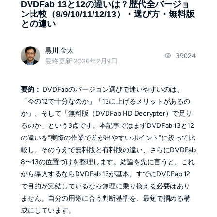
DVDFab 13と12の違いは？歴代全バージョ
ン比較（8/9/10/11/12/13）・選び方・無料版
との違い
黒川 金太
39024
最終更新 2026年2月9日
要約：
DVDFabのバージョン選びで迷いやすいのは、
「今の12で十分なのか」「13に上げるメリットがあるの
か」、そして「無料版（DVDFab HD Decrypter）で足り
るのか」という3点です。本記事ではまずDVDFab 13と12
の違いを“実際の作業で差が出やすいポイント”に絞って比
較し、そのうえで無料版と有料版の違い、さらにDVDFab
8〜13の位置づけを整理します。結論を先に言うと、これ
から導入するならDVDFab 13が基本、すでにDVDFab 12
で目的が完結しているなら無理に乗り換える必要はあり
ません。自分の用途に合う判断基準を、最短で掴める構
成にしています。