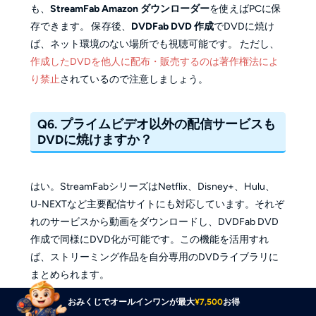
も、
StreamFab Amazon ダウンローダー
を使えばPCに保
存できます。 保存後、
DVDFab DVD 作成
でDVDに焼け
ば、ネット環境のない場所でも視聴可能です。 ただし、
作成したDVDを他人に配布・販売するのは著作権法によ
り禁止
されているので注意しましょう。
Q6. プライムビデオ以外の配信サービスも
DVDに焼けますか？
はい。StreamFabシリーズはNetflix、Disney+、Hulu、
U-NEXTなど主要配信サイトにも対応しています。それぞ
れのサービスから動画をダウンロードし、DVDFab DVD
作成で同様にDVD化が可能です。この機能を活用すれ
ば、ストリーミング作品を自分専用のDVDライブラリに
まとめられます。
おみくじでオールインワンが最大
¥7,500
お得