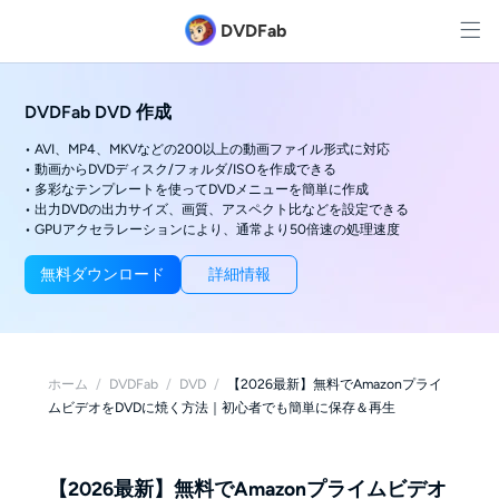
DVDFab
DVDFab DVD 作成
• AVI、MP4、MKVなどの200以上の動画ファイル形式に対応
• 動画からDVDディスク/フォルダ/ISOを作成できる
• 多彩なテンプレートを使ってDVDメニューを簡単に作成
• 出力DVDの出力サイズ、画質、アスペクト比などを設定できる
• GPUアクセラレーションにより、通常より50倍速の処理速度
無料ダウンロード
詳細情報
ホーム
/
DVDFab
/
DVD
/
【2026最新】無料でAmazonプライ
ムビデオをDVDに焼く方法｜初心者でも簡単に保存＆再生
【2026最新】無料でAmazonプライムビデオ